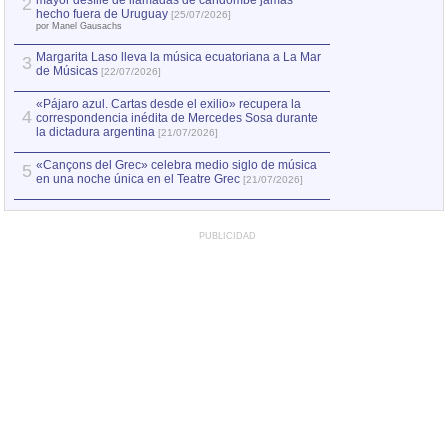
mayor desfile de llamadas de candombe jamás
2
Capturan en Chile
2
hecho fuera de Uruguay
[25/07/2026]
el asesinato de Ví
por Manel Gausachs
Margarita Laso lleva la música ecuatoriana a La Mar
3
de Músicas
[22/07/2026]
«Pájaro azul. Cartas desde el exilio» recupera la
4
correspondencia inédita de Mercedes Sosa durante
la dictadura argentina
[21/07/2026]
«Cançons del Grec» celebra medio siglo de música
5
en una noche única en el Teatre Grec
[21/07/2026]
PUBLICIDAD