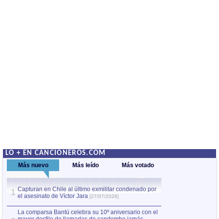
LO + EN CANCIONEROS.COM
Más nuevo
Más leído
Más votado
Capturan en Chile al último exmilitar condenado por
La comparsa Bantú
1
el asesinato de Víctor Jara
mayor desfile de
1
[27/07/2026]
hecho fuera de U
por Manel Gausachs
La comparsa Bantú celebra su 10º aniversario con el