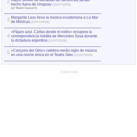
mayor desfile de llamadas de candombe jamás
2
Capturan en Chile
2
hecho fuera de Uruguay
[25/07/2026]
el asesinato de Ví
por Manel Gausachs
Margarita Laso lleva la música ecuatoriana a La Mar
3
de Músicas
[22/07/2026]
«Pájaro azul. Cartas desde el exilio» recupera la
4
correspondencia inédita de Mercedes Sosa durante
la dictadura argentina
[21/07/2026]
«Cançons del Grec» celebra medio siglo de música
5
en una noche única en el Teatre Grec
[21/07/2026]
PUBLICIDAD