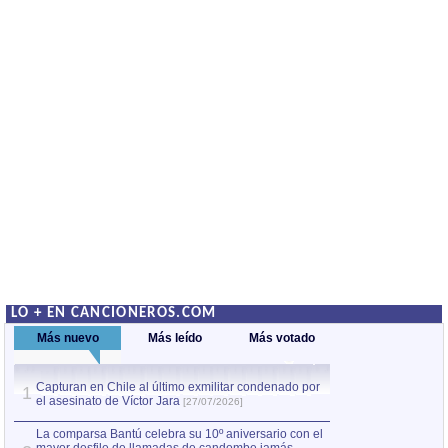
LO + EN CANCIONEROS.COM
Más nuevo
Más leído
Más votado
Capturan en Chile al último exmilitar condenado por
La comparsa Bantú
1
el asesinato de Víctor Jara
mayor desfile de
1
[27/07/2026]
hecho fuera de U
por Manel Gausachs
La comparsa Bantú celebra su 10º aniversario con el