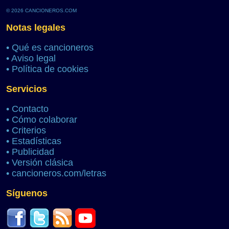
© 2026 CANCIONEROS.COM
Notas legales
•
Qué es cancioneros
•
Aviso legal
•
Política de cookies
Servicios
•
Contacto
•
Cómo colaborar
•
Criterios
•
Estadísticas
•
Publicidad
•
Versión clásica
•
cancioneros.com/letras
Síguenos