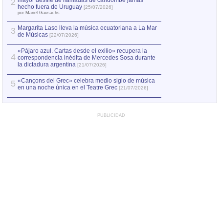
mayor desfile de llamadas de candombe jamás
2
Capturan en Chile
2
hecho fuera de Uruguay
[25/07/2026]
el asesinato de Ví
por Manel Gausachs
Margarita Laso lleva la música ecuatoriana a La Mar
3
de Músicas
[22/07/2026]
«Pájaro azul. Cartas desde el exilio» recupera la
4
correspondencia inédita de Mercedes Sosa durante
la dictadura argentina
[21/07/2026]
«Cançons del Grec» celebra medio siglo de música
5
en una noche única en el Teatre Grec
[21/07/2026]
PUBLICIDAD