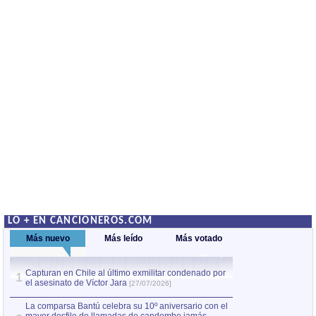
LO + EN CANCIONEROS.COM
Más nuevo
Más leído
Más votado
Capturan en Chile al último exmilitar condenado por
La comparsa Bantú
1
el asesinato de Víctor Jara
mayor desfile de
1
[27/07/2026]
hecho fuera de U
por Manel Gausachs
La comparsa Bantú celebra su 10º aniversario con el