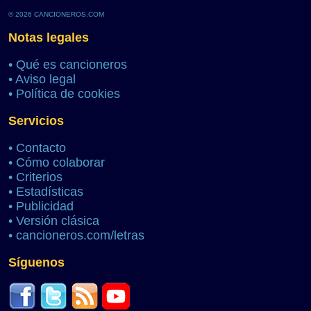
© 2026 CANCIONEROS.COM
Notas legales
•
Qué es cancioneros
•
Aviso legal
•
Política de cookies
Servicios
•
Contacto
•
Cómo colaborar
•
Criterios
•
Estadísticas
•
Publicidad
•
Versión clásica
•
cancioneros.com/letras
Síguenos