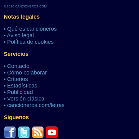
© 2026 CANCIONEROS.COM
Notas legales
•
Qué es cancioneros
•
Aviso legal
•
Política de cookies
Servicios
•
Contacto
•
Cómo colaborar
•
Criterios
•
Estadísticas
•
Publicidad
•
Versión clásica
•
cancioneros.com/letras
Síguenos