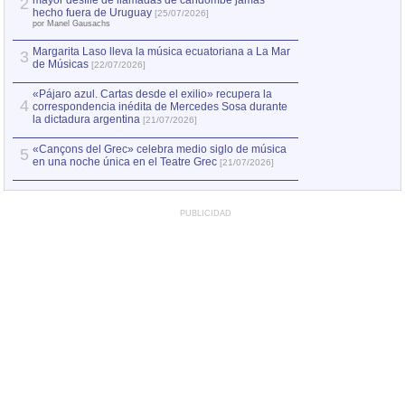
mayor desfile de llamadas de candombe jamás
2
Capturan en Chile
2
hecho fuera de Uruguay
[25/07/2026]
el asesinato de Ví
por Manel Gausachs
Margarita Laso lleva la música ecuatoriana a La Mar
3
de Músicas
[22/07/2026]
«Pájaro azul. Cartas desde el exilio» recupera la
4
correspondencia inédita de Mercedes Sosa durante
la dictadura argentina
[21/07/2026]
«Cançons del Grec» celebra medio siglo de música
5
en una noche única en el Teatre Grec
[21/07/2026]
PUBLICIDAD