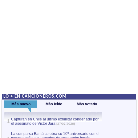
LO + EN CANCIONEROS.COM
Más nuevo
Más leído
Más votado
Capturan en Chile al último exmilitar condenado por
La comparsa Bantú
1
el asesinato de Víctor Jara
mayor desfile de
1
[27/07/2026]
hecho fuera de U
por Manel Gausachs
La comparsa Bantú celebra su 10º aniversario con el