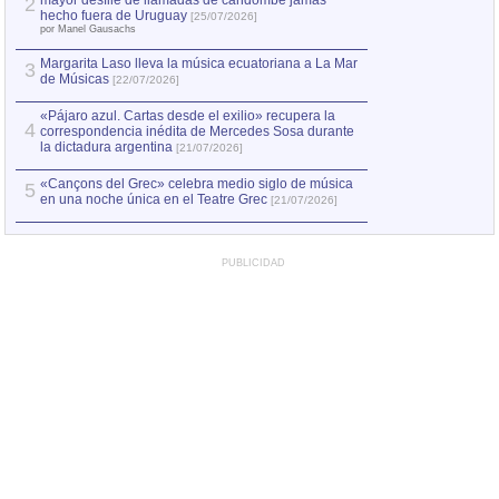
mayor desfile de llamadas de candombe jamás
2
Capturan en Chile
2
hecho fuera de Uruguay
[25/07/2026]
el asesinato de Ví
por Manel Gausachs
Margarita Laso lleva la música ecuatoriana a La Mar
3
de Músicas
[22/07/2026]
«Pájaro azul. Cartas desde el exilio» recupera la
4
correspondencia inédita de Mercedes Sosa durante
la dictadura argentina
[21/07/2026]
«Cançons del Grec» celebra medio siglo de música
5
en una noche única en el Teatre Grec
[21/07/2026]
PUBLICIDAD