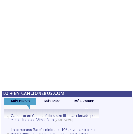
LO + EN CANCIONEROS.COM
Más nuevo
Más leído
Más votado
Capturan en Chile al último exmilitar condenado por
La comparsa Bantú
1
el asesinato de Víctor Jara
mayor desfile de
1
[27/07/2026]
hecho fuera de U
por Manel Gausachs
La comparsa Bantú celebra su 10º aniversario con el