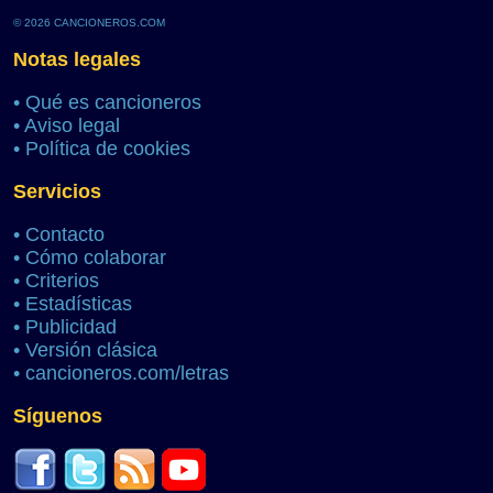
© 2026 CANCIONEROS.COM
Notas legales
•
Qué es cancioneros
•
Aviso legal
•
Política de cookies
Servicios
•
Contacto
•
Cómo colaborar
•
Criterios
•
Estadísticas
•
Publicidad
•
Versión clásica
•
cancioneros.com/letras
Síguenos