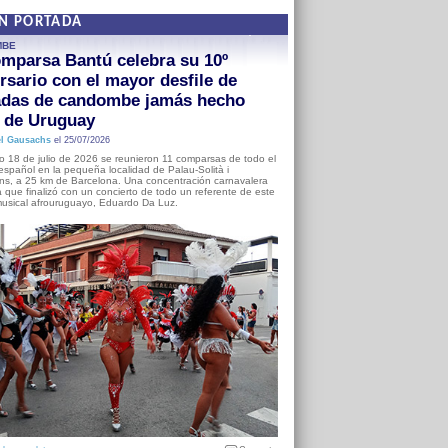
EN PORTADA
MBE
mparsa Bantú celebra su 10º
rsario con el mayor desfile de
adas de candombe jamás hecho
a de Uruguay
l Gausachs
el 25/07/2026
o 18 de julio de 2026 se reunieron 11 comparsas de todo el
o español en la pequeña localidad de Palau-Solità i
s, a 25 km de Barcelona. Una concentración carnavalera
 que finalizó con un concierto de todo un referente de este
usical afrouruguayo, Eduardo Da Luz.