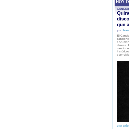
HOY 
CANCIO
Quinc
disco
que a
por
Xavie
El Cancio
cancione
document
chilena. 
canciones
histórico
esencial
Leer artíc