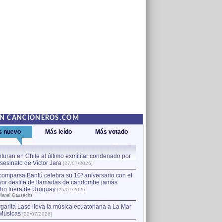
EN CANCIONEROS.COM
s nuevo
Más leído
Más votado
turan en Chile al último exmilitar condenado por
La comparsa Bantú celebra s
asesinato de Víctor Jara
mayor desfile de llamadas
1
[27/07/2026]
hecho fuera de Uruguay
[25
comparsa Bantú celebra su 10º aniversario con el
por Manel Gausachs
or desfile de llamadas de candombe jamás
Capturan en Chile al último
2
ho fuera de Uruguay
[25/07/2026]
el asesinato de Víctor Jara
[
Manel Gausachs
garita Laso lleva la música ecuatoriana a La Mar
Músicas
[22/07/2026]