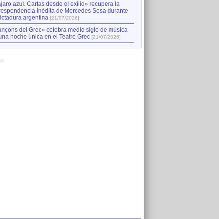
jaro azul. Cartas desde el exilio» recupera la
respondencia inédita de Mercedes Sosa durante
dictadura argentina
[21/07/2026]
nçons del Grec» celebra medio siglo de música
una noche única en el Teatre Grec
[21/07/2026]
AD