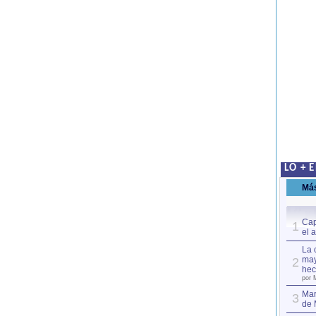
LO + 
Má
Cap
1
el 
La 
may
2
hec
por 
Mar
3
de 