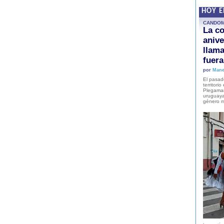
HOY 
CANDO
La co
anive
llam
fuer
por
Mane
El pasad
territori
Plegaman
uruguaya
género m