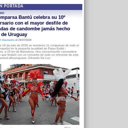
EN PORTADA
MBE
mparsa Bantú celebra su 10º
rsario con el mayor desfile de
adas de candombe jamás hecho
a de Uruguay
l Gausachs
el 25/07/2026
o 18 de julio de 2026 se reunieron 11 comparsas de todo el
o español en la pequeña localidad de Palau-Solità i
s, a 25 km de Barcelona. Una concentración carnavalera
 que finalizó con un concierto de todo un referente de este
usical afrouruguayo, Eduardo Da Luz.