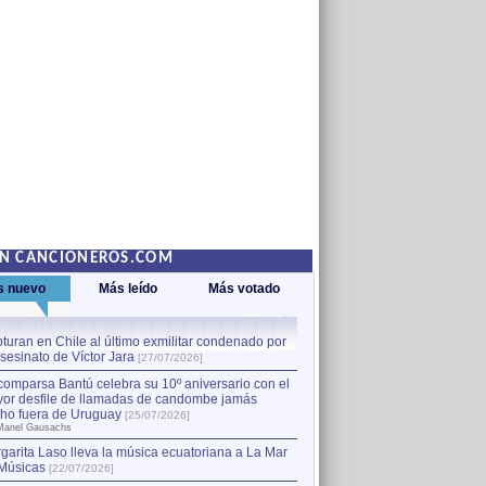
EN CANCIONEROS.COM
s nuevo
Más leído
Más votado
turan en Chile al último exmilitar condenado por
La comparsa Bantú celebra s
asesinato de Víctor Jara
mayor desfile de llamadas
1
[27/07/2026]
hecho fuera de Uruguay
[25
comparsa Bantú celebra su 10º aniversario con el
por Manel Gausachs
or desfile de llamadas de candombe jamás
Capturan en Chile al último
2
ho fuera de Uruguay
[25/07/2026]
el asesinato de Víctor Jara
[
Manel Gausachs
garita Laso lleva la música ecuatoriana a La Mar
Músicas
[22/07/2026]