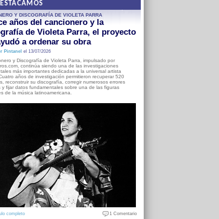
DESTACAMOS
NERO Y DISCOGRAFÍA DE VIOLETA PARRA
e años del cancionero y la
grafía de Violeta Parra, el proyecto
yudó a ordenar su obra
r Pintanel
el 13/07/2026
nero y Discografía de Violeta Parra, impulsado por
ros.com, continúa siendo una de las investigaciones
ales más importantes dedicadas a la universal artista
Cuatro años de investigación permitieron recuperar 520
, reconstruir su discografía, corregir numerosos errores
s y fijar datos fundamentales sobre una de las figuras
es de la música latinoamericana.
ulo completo
1 Comentario