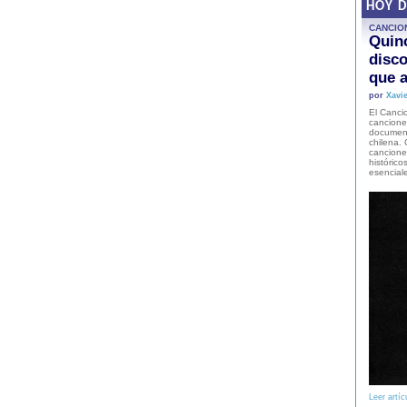
HOY 
CANCIO
Quinc
disco
que a
por
Xavie
El Cancio
cancione
document
chilena. 
canciones
histórico
esencial
Leer artíc