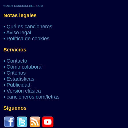
© 2026 CANCIONEROS.COM
Notas legales
•
Qué es cancioneros
•
Aviso legal
•
Política de cookies
Servicios
•
Contacto
•
Cómo colaborar
•
Criterios
•
Estadísticas
•
Publicidad
•
Versión clásica
•
cancioneros.com/letras
Síguenos