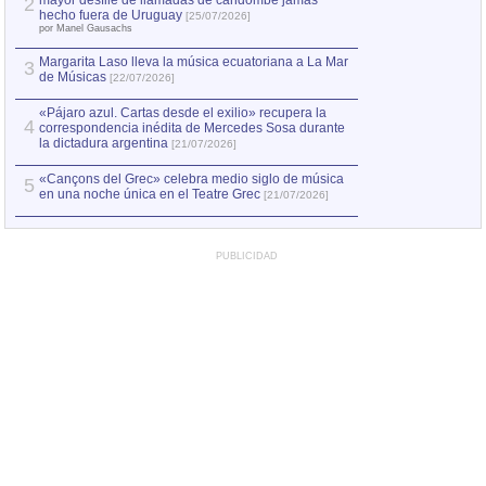
mayor desfile de llamadas de candombe jamás
2
Capturan en Chile
2
hecho fuera de Uruguay
[25/07/2026]
el asesinato de Ví
por Manel Gausachs
Margarita Laso lleva la música ecuatoriana a La Mar
3
de Músicas
[22/07/2026]
«Pájaro azul. Cartas desde el exilio» recupera la
4
correspondencia inédita de Mercedes Sosa durante
la dictadura argentina
[21/07/2026]
«Cançons del Grec» celebra medio siglo de música
5
en una noche única en el Teatre Grec
[21/07/2026]
PUBLICIDAD