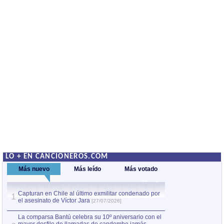
LO + EN CANCIONEROS.COM
Más nuevo
Más leído
Más votado
Capturan en Chile al último exmilitar condenado por
La comparsa Bantú
1
el asesinato de Víctor Jara
mayor desfile de
1
[27/07/2026]
hecho fuera de U
por Manel Gausachs
La comparsa Bantú celebra su 10º aniversario con el