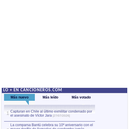
LO + EN CANCIONEROS.COM
Más nuevo
Más leído
Más votado
Capturan en Chile al último exmilitar condenado por
La comparsa Bantú
1
el asesinato de Víctor Jara
mayor desfile de
1
[27/07/2026]
hecho fuera de U
por Manel Gausachs
La comparsa Bantú celebra su 10º aniversario con el