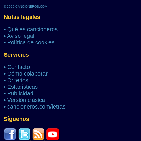
© 2026 CANCIONEROS.COM
Notas legales
•
Qué es cancioneros
•
Aviso legal
•
Política de cookies
Servicios
•
Contacto
•
Cómo colaborar
•
Criterios
•
Estadísticas
•
Publicidad
•
Versión clásica
•
cancioneros.com/letras
Síguenos