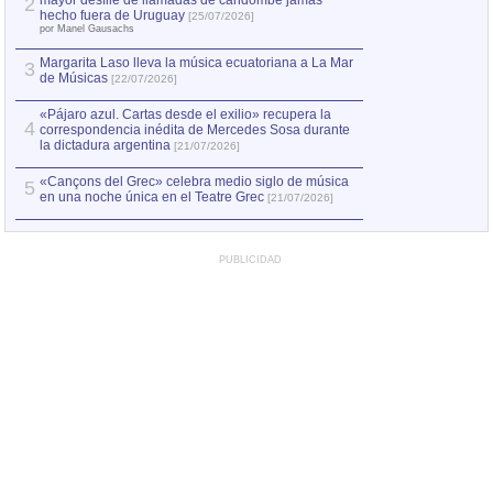
mayor desfile de llamadas de candombe jamás
2
Capturan en Chile
2
hecho fuera de Uruguay
[25/07/2026]
el asesinato de Ví
por Manel Gausachs
Margarita Laso lleva la música ecuatoriana a La Mar
3
de Músicas
[22/07/2026]
«Pájaro azul. Cartas desde el exilio» recupera la
4
correspondencia inédita de Mercedes Sosa durante
la dictadura argentina
[21/07/2026]
«Cançons del Grec» celebra medio siglo de música
5
en una noche única en el Teatre Grec
[21/07/2026]
PUBLICIDAD