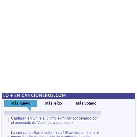
LO + EN CANCIONEROS.COM
Más nuevo
Más leído
Más votado
Capturan en Chile al último exmilitar condenado por
La comparsa Bantú
1
el asesinato de Víctor Jara
mayor desfile de
1
[27/07/2026]
hecho fuera de U
por Manel Gausachs
La comparsa Bantú celebra su 10º aniversario con el