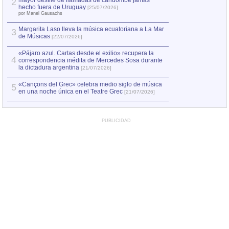
mayor desfile de llamadas de candombe jamás
2
Capturan en Chile
2
hecho fuera de Uruguay
[25/07/2026]
el asesinato de Ví
por Manel Gausachs
Margarita Laso lleva la música ecuatoriana a La Mar
3
de Músicas
[22/07/2026]
«Pájaro azul. Cartas desde el exilio» recupera la
4
correspondencia inédita de Mercedes Sosa durante
la dictadura argentina
[21/07/2026]
«Cançons del Grec» celebra medio siglo de música
5
en una noche única en el Teatre Grec
[21/07/2026]
PUBLICIDAD