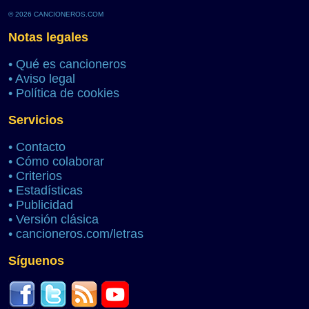
© 2026 CANCIONEROS.COM
Notas legales
•
Qué es cancioneros
•
Aviso legal
•
Política de cookies
Servicios
•
Contacto
•
Cómo colaborar
•
Criterios
•
Estadísticas
•
Publicidad
•
Versión clásica
•
cancioneros.com/letras
Síguenos