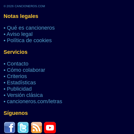
© 2026 CANCIONEROS.COM
Notas legales
•
Qué es cancioneros
•
Aviso legal
•
Política de cookies
Servicios
•
Contacto
•
Cómo colaborar
•
Criterios
•
Estadísticas
•
Publicidad
•
Versión clásica
•
cancioneros.com/letras
Síguenos