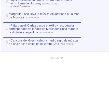
mayor desfile de llamadas de candombe jamás
2
Capturan en Chile
2
hecho fuera de Uruguay
[25/07/2026]
el asesinato de Ví
por Manel Gausachs
Margarita Laso lleva la música ecuatoriana a La Mar
Margarita Laso ll
3
3
de Músicas
de Músicas
[22/07/2026]
[22/07
«Pájaro azul. Cartas desde el exilio» recupera la
4
correspondencia inédita de Mercedes Sosa durante
la dictadura argentina
[21/07/2026]
«Cançons del Grec» celebra medio siglo de música
5
en una noche única en el Teatre Grec
[21/07/2026]
PUBLICIDAD