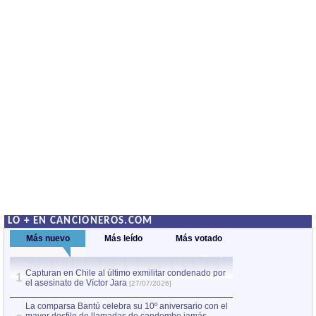
LO + EN CANCIONEROS.COM
Más nuevo
Más leído
Más votado
Capturan en Chile al último exmilitar condenado por
La comparsa Bantú
1
el asesinato de Víctor Jara
mayor desfile de
1
[27/07/2026]
hecho fuera de U
por Manel Gausachs
La comparsa Bantú celebra su 10º aniversario con el