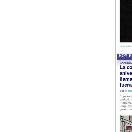
Leer artíc
HOY 
CANDO
La co
anive
llam
fuer
por
Mane
El pasad
territori
Plegaman
uruguaya
género m