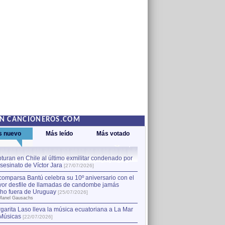
EN CANCIONEROS.COM
s nuevo
Más leído
Más votado
turan en Chile al último exmilitar condenado por
La comparsa Bantú celebra s
asesinato de Víctor Jara
mayor desfile de llamadas
1
[27/07/2026]
hecho fuera de Uruguay
[25
comparsa Bantú celebra su 10º aniversario con el
por Manel Gausachs
or desfile de llamadas de candombe jamás
Capturan en Chile al último
2
ho fuera de Uruguay
[25/07/2026]
el asesinato de Víctor Jara
[
Manel Gausachs
garita Laso lleva la música ecuatoriana a La Mar
Margarita Laso lleva la mús
3
Músicas
de Músicas
[22/07/2026]
[22/07/2026]