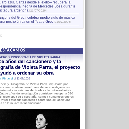
jaro azul. Cartas desde el exilio» recupera la
respondencia inédita de Mercedes Sosa durante
dictadura argentina
[21/07/2026]
nçons del Grec» celebra medio siglo de música
una noche única en el Teatre Grec
[21/07/2026]
AD
DESTACAMOS
NERO Y DISCOGRAFÍA DE VIOLETA PARRA
e años del cancionero y la
grafía de Violeta Parra, el proyecto
yudó a ordenar su obra
r Pintanel
el 13/07/2026
nero y Discografía de Violeta Parra, impulsado por
ros.com, continúa siendo una de las investigaciones
ales más importantes dedicadas a la universal artista
Cuatro años de investigación permitieron recuperar 520
, reconstruir su discografía, corregir numerosos errores
s y fijar datos fundamentales sobre una de las figuras
es de la música latinoamericana.