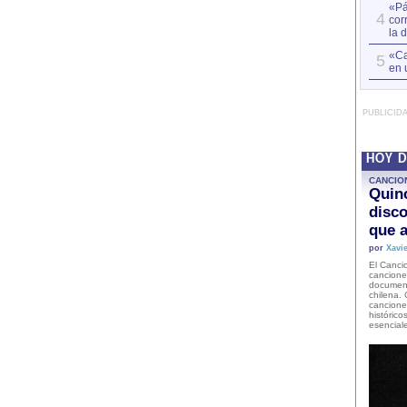
«Pá
4
cor
la 
«Ca
5
en 
PUBLICID
HOY 
CANCIO
Quinc
disco
que a
por
Xavie
El Cancio
cancione
document
chilena. 
canciones
histórico
esencial