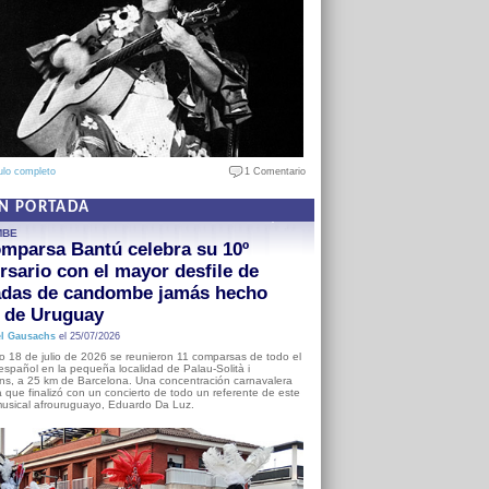
ulo completo
1 Comentario
EN PORTADA
MBE
mparsa Bantú celebra su 10º
rsario con el mayor desfile de
adas de candombe jamás hecho
a de Uruguay
l Gausachs
el 25/07/2026
o 18 de julio de 2026 se reunieron 11 comparsas de todo el
o español en la pequeña localidad de Palau-Solità i
s, a 25 km de Barcelona. Una concentración carnavalera
 que finalizó con un concierto de todo un referente de este
usical afrouruguayo, Eduardo Da Luz.