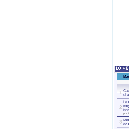
LO + 
Má
Cap
1
el 
La 
may
2
hec
por 
Mar
3
de 