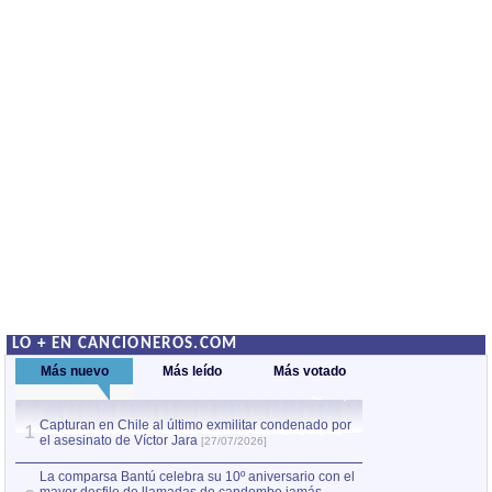
LO + EN CANCIONEROS.COM
Más nuevo
Más leído
Más votado
Capturan en Chile al último exmilitar condenado por
La comparsa Bantú
1
el asesinato de Víctor Jara
mayor desfile de
1
[27/07/2026]
hecho fuera de U
por Manel Gausachs
La comparsa Bantú celebra su 10º aniversario con el