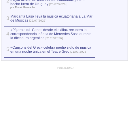
mayor desfile de llamadas de candombe jamás
2
Capturan en Chile
2
hecho fuera de Uruguay
[25/07/2026]
el asesinato de Ví
por Manel Gausachs
Margarita Laso lleva la música ecuatoriana a La Mar
3
de Músicas
[22/07/2026]
«Pájaro azul. Cartas desde el exilio» recupera la
4
correspondencia inédita de Mercedes Sosa durante
la dictadura argentina
[21/07/2026]
«Cançons del Grec» celebra medio siglo de música
5
en una noche única en el Teatre Grec
[21/07/2026]
PUBLICIDAD