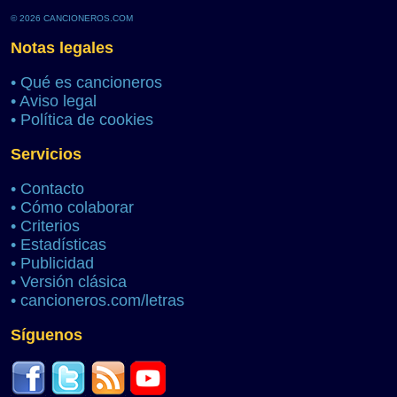
© 2026 CANCIONEROS.COM
Notas legales
•
Qué es cancioneros
•
Aviso legal
•
Política de cookies
Servicios
•
Contacto
•
Cómo colaborar
•
Criterios
•
Estadísticas
•
Publicidad
•
Versión clásica
•
cancioneros.com/letras
Síguenos