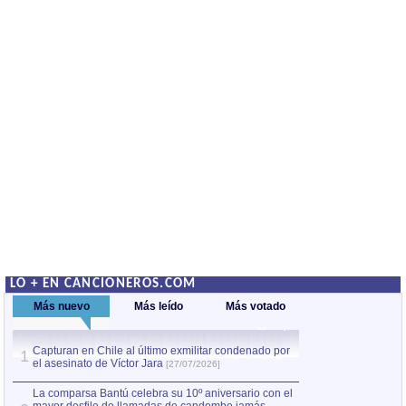
LO + EN CANCIONEROS.COM
Más nuevo
Más leído
Más votado
Capturan en Chile al último exmilitar condenado por
La comparsa Bantú
1
el asesinato de Víctor Jara
mayor desfile de
1
[27/07/2026]
hecho fuera de U
por Manel Gausachs
La comparsa Bantú celebra su 10º aniversario con el