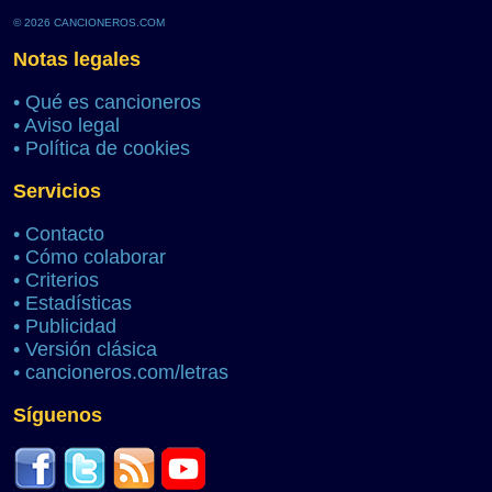
© 2026 CANCIONEROS.COM
Notas legales
•
Qué es cancioneros
•
Aviso legal
•
Política de cookies
Servicios
•
Contacto
•
Cómo colaborar
•
Criterios
•
Estadísticas
•
Publicidad
•
Versión clásica
•
cancioneros.com/letras
Síguenos