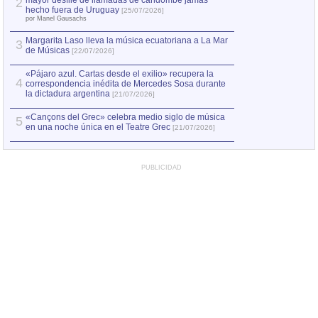
mayor desfile de llamadas de candombe jamás
2
Capturan en Chile
2
hecho fuera de Uruguay
[25/07/2026]
el asesinato de Ví
por Manel Gausachs
Margarita Laso lleva la música ecuatoriana a La Mar
Margarita Laso ll
3
3
de Músicas
de Músicas
[22/07/2026]
[22/07
«Pájaro azul. Cartas desde el exilio» recupera la
4
correspondencia inédita de Mercedes Sosa durante
la dictadura argentina
[21/07/2026]
«Cançons del Grec» celebra medio siglo de música
5
en una noche única en el Teatre Grec
[21/07/2026]
PUBLICIDAD