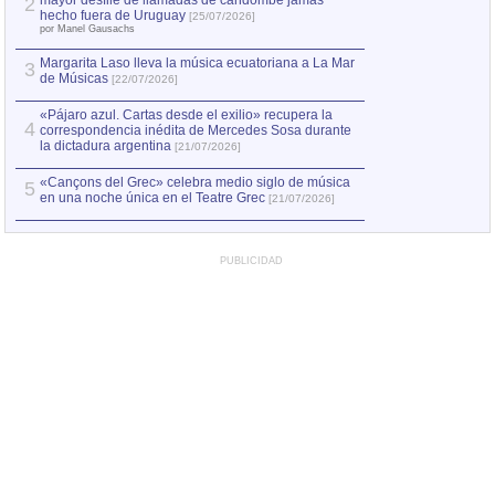
mayor desfile de llamadas de candombe jamás
2
Capturan en Chile
2
hecho fuera de Uruguay
[25/07/2026]
el asesinato de Ví
por Manel Gausachs
Margarita Laso lleva la música ecuatoriana a La Mar
Margarita Laso ll
3
3
de Músicas
de Músicas
[22/07/2026]
[22/07
«Pájaro azul. Cartas desde el exilio» recupera la
4
correspondencia inédita de Mercedes Sosa durante
la dictadura argentina
[21/07/2026]
«Cançons del Grec» celebra medio siglo de música
5
en una noche única en el Teatre Grec
[21/07/2026]
PUBLICIDAD