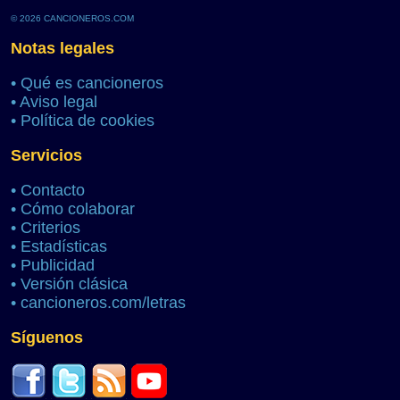
© 2026 CANCIONEROS.COM
Notas legales
•
Qué es cancioneros
•
Aviso legal
•
Política de cookies
Servicios
•
Contacto
•
Cómo colaborar
•
Criterios
•
Estadísticas
•
Publicidad
•
Versión clásica
•
cancioneros.com/letras
Síguenos