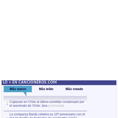
LO + EN CANCIONEROS.COM
Más nuevo
Más leído
Más votado
Capturan en Chile al último exmilitar condenado por
La comparsa Bantú
1
el asesinato de Víctor Jara
mayor desfile de
1
[27/07/2026]
hecho fuera de U
por Manel Gausachs
La comparsa Bantú celebra su 10º aniversario con el