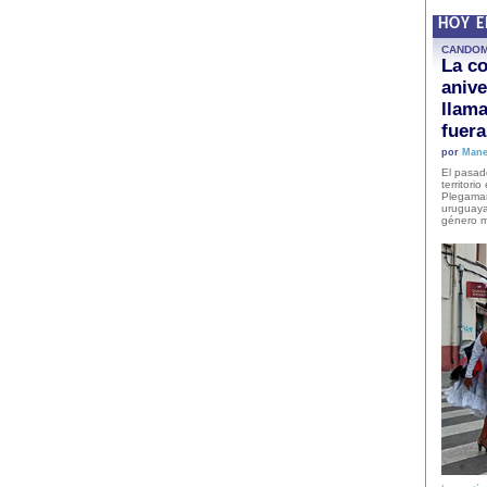
HOY 
CANDO
La co
anive
llam
fuer
por
Mane
El pasad
territori
Plegaman
uruguaya
género m