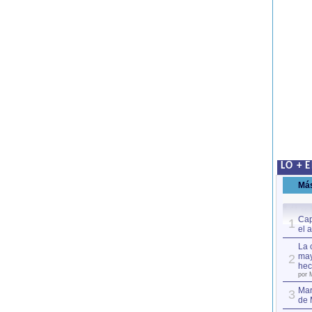
LO + 
Má
Cap
1
el 
La 
may
2
hec
por 
Mar
3
de 