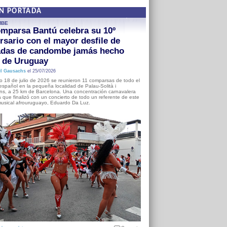
EN PORTADA
MBE
mparsa Bantú celebra su 10º
rsario con el mayor desfile de
adas de candombe jamás hecho
a de Uruguay
l Gausachs
el 25/07/2026
o 18 de julio de 2026 se reunieron 11 comparsas de todo el
o español en la pequeña localidad de Palau-Solità i
s, a 25 km de Barcelona. Una concentración carnavalera
 que finalizó con un concierto de todo un referente de este
usical afrouruguayo, Eduardo Da Luz.