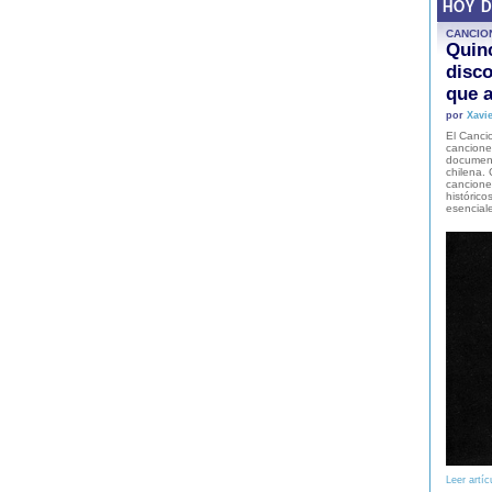
HOY 
CANCIO
Quinc
disco
que a
por
Xavie
El Cancio
cancione
document
chilena. 
canciones
histórico
esencial
Leer artíc