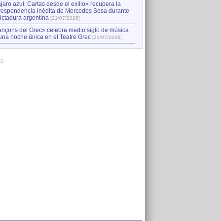
jaro azul. Cartas desde el exilio» recupera la
respondencia inédita de Mercedes Sosa durante
dictadura argentina
[21/07/2026]
nçons del Grec» celebra medio siglo de música
una noche única en el Teatre Grec
[21/07/2026]
AD