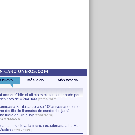
EN CANCIONEROS.COM
s nuevo
Más leído
Más votado
turan en Chile al último exmilitar condenado por
La comparsa Bantú celebra s
asesinato de Víctor Jara
mayor desfile de llamadas
1
[27/07/2026]
hecho fuera de Uruguay
[25
comparsa Bantú celebra su 10º aniversario con el
por Manel Gausachs
or desfile de llamadas de candombe jamás
Capturan en Chile al último
2
ho fuera de Uruguay
[25/07/2026]
el asesinato de Víctor Jara
[
Manel Gausachs
garita Laso lleva la música ecuatoriana a La Mar
Margarita Laso lleva la mús
3
Músicas
de Músicas
[22/07/2026]
[22/07/2026]