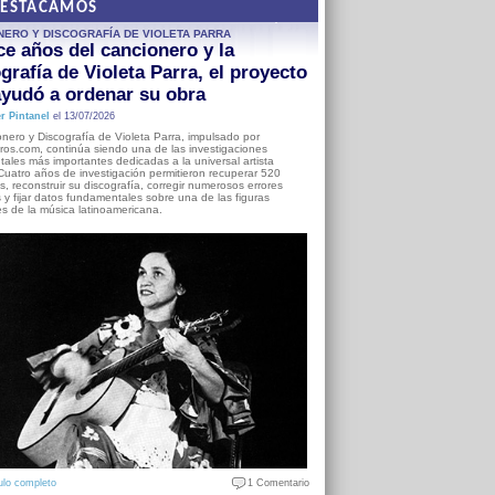
DESTACAMOS
NERO Y DISCOGRAFÍA DE VIOLETA PARRA
e años del cancionero y la
grafía de Violeta Parra, el proyecto
yudó a ordenar su obra
r Pintanel
el 13/07/2026
nero y Discografía de Violeta Parra, impulsado por
ros.com, continúa siendo una de las investigaciones
ales más importantes dedicadas a la universal artista
Cuatro años de investigación permitieron recuperar 520
, reconstruir su discografía, corregir numerosos errores
s y fijar datos fundamentales sobre una de las figuras
es de la música latinoamericana.
ulo completo
1 Comentario