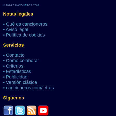
© 2026 CANCIONEROS.COM
Notas legales
•
Qué es cancioneros
•
Aviso legal
•
Política de cookies
Servicios
•
Contacto
•
Cómo colaborar
•
Criterios
•
Estadísticas
•
Publicidad
•
Versión clásica
•
cancioneros.com/letras
Síguenos