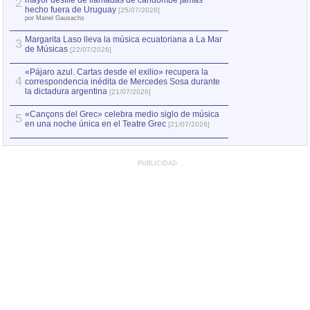
mayor desfile de llamadas de candombe jamás
2
Capturan en Chile
2
hecho fuera de Uruguay
[25/07/2026]
el asesinato de Ví
por Manel Gausachs
Margarita Laso lleva la música ecuatoriana a La Mar
Margarita Laso ll
3
3
de Músicas
de Músicas
[22/07/2026]
[22/07
«Pájaro azul. Cartas desde el exilio» recupera la
4
correspondencia inédita de Mercedes Sosa durante
la dictadura argentina
[21/07/2026]
«Cançons del Grec» celebra medio siglo de música
5
en una noche única en el Teatre Grec
[21/07/2026]
PUBLICIDAD