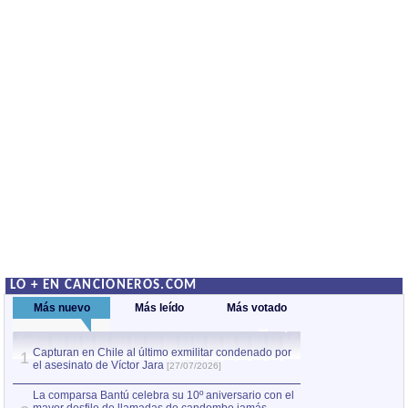
LO + EN CANCIONEROS.COM
Más nuevo
Más leído
Más votado
Capturan en Chile al último exmilitar condenado por
La comparsa Bantú
1
el asesinato de Víctor Jara
mayor desfile de
1
[27/07/2026]
hecho fuera de U
por Manel Gausachs
La comparsa Bantú celebra su 10º aniversario con el