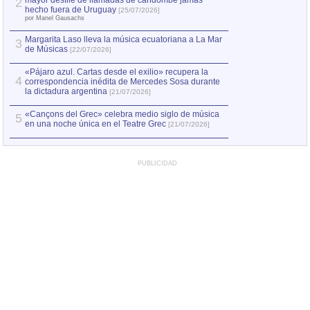
mayor desfile de llamadas de candombe jamás
2
Capturan en Chile
2
hecho fuera de Uruguay
[25/07/2026]
el asesinato de Ví
por Manel Gausachs
Margarita Laso lleva la música ecuatoriana a La Mar
3
de Músicas
[22/07/2026]
«Pájaro azul. Cartas desde el exilio» recupera la
4
correspondencia inédita de Mercedes Sosa durante
la dictadura argentina
[21/07/2026]
«Cançons del Grec» celebra medio siglo de música
5
en una noche única en el Teatre Grec
[21/07/2026]
PUBLICIDAD