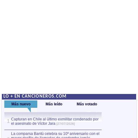
LO + EN CANCIONEROS.COM
Más nuevo
Más leído
Más votado
Capturan en Chile al último exmilitar condenado por
La comparsa Bantú
1
el asesinato de Víctor Jara
mayor desfile de
1
[27/07/2026]
hecho fuera de U
por Manel Gausachs
La comparsa Bantú celebra su 10º aniversario con el