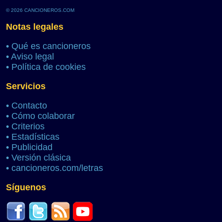
© 2026 CANCIONEROS.COM
Notas legales
•
Qué es cancioneros
•
Aviso legal
•
Política de cookies
Servicios
•
Contacto
•
Cómo colaborar
•
Criterios
•
Estadísticas
•
Publicidad
•
Versión clásica
•
cancioneros.com/letras
Síguenos