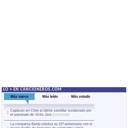
LO + EN CANCIONEROS.COM
Más nuevo
Más leído
Más votado
Capturan en Chile al último exmilitar condenado por
La comparsa Bantú
1
el asesinato de Víctor Jara
mayor desfile de
1
[27/07/2026]
hecho fuera de U
por Manel Gausachs
La comparsa Bantú celebra su 10º aniversario con el