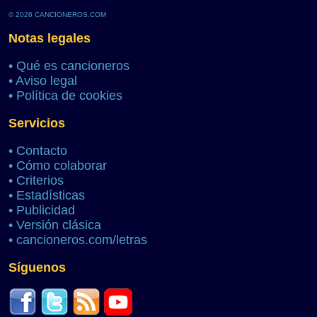
© 2026 CANCIONEROS.COM
Notas legales
•
Qué es cancioneros
•
Aviso legal
•
Política de cookies
Servicios
•
Contacto
•
Cómo colaborar
•
Criterios
•
Estadísticas
•
Publicidad
•
Versión clásica
•
cancioneros.com/letras
Síguenos