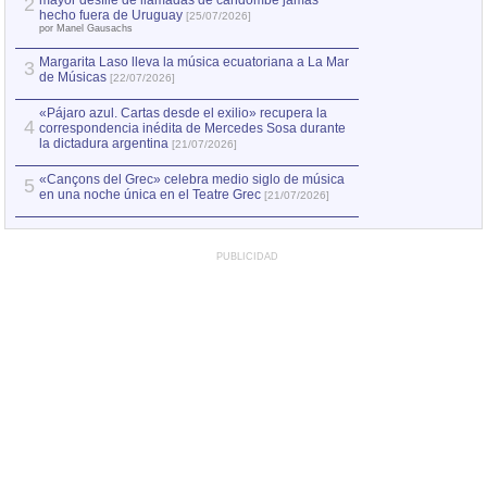
mayor desfile de llamadas de candombe jamás
2
Capturan en Chile
2
hecho fuera de Uruguay
[25/07/2026]
el asesinato de Ví
por Manel Gausachs
Margarita Laso lleva la música ecuatoriana a La Mar
Margarita Laso ll
3
3
de Músicas
de Músicas
[22/07/2026]
[22/07
«Pájaro azul. Cartas desde el exilio» recupera la
4
correspondencia inédita de Mercedes Sosa durante
la dictadura argentina
[21/07/2026]
«Cançons del Grec» celebra medio siglo de música
5
en una noche única en el Teatre Grec
[21/07/2026]
PUBLICIDAD