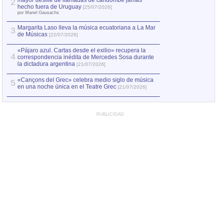
mayor desfile de llamadas de candombe jamás
2
Capturan en Chile
2
hecho fuera de Uruguay
[25/07/2026]
el asesinato de Ví
por Manel Gausachs
Margarita Laso lleva la música ecuatoriana a La Mar
3
de Músicas
[22/07/2026]
«Pájaro azul. Cartas desde el exilio» recupera la
4
correspondencia inédita de Mercedes Sosa durante
la dictadura argentina
[21/07/2026]
«Cançons del Grec» celebra medio siglo de música
5
en una noche única en el Teatre Grec
[21/07/2026]
PUBLICIDAD