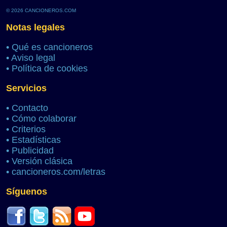
© 2026 CANCIONEROS.COM
Notas legales
•
Qué es cancioneros
•
Aviso legal
•
Política de cookies
Servicios
•
Contacto
•
Cómo colaborar
•
Criterios
•
Estadísticas
•
Publicidad
•
Versión clásica
•
cancioneros.com/letras
Síguenos