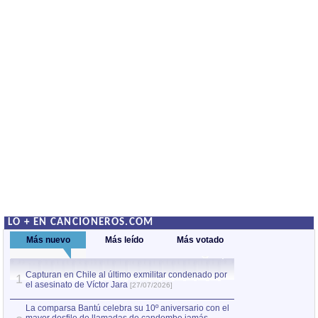
LO + EN CANCIONEROS.COM
Más nuevo
Más leído
Más votado
Capturan en Chile al último exmilitar condenado por
La comparsa Bantú
1
el asesinato de Víctor Jara
mayor desfile de
1
[27/07/2026]
hecho fuera de U
por Manel Gausachs
La comparsa Bantú celebra su 10º aniversario con el