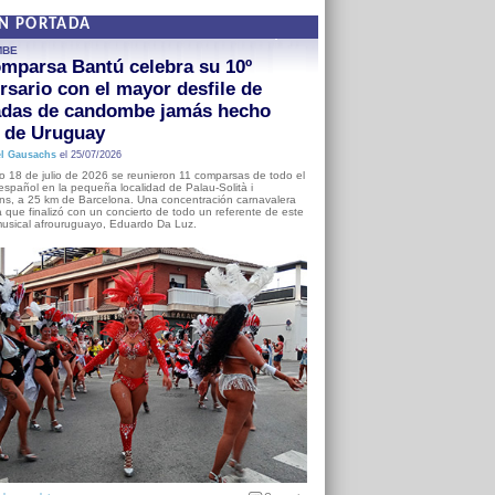
EN PORTADA
MBE
mparsa Bantú celebra su 10º
rsario con el mayor desfile de
adas de candombe jamás hecho
a de Uruguay
l Gausachs
el 25/07/2026
o 18 de julio de 2026 se reunieron 11 comparsas de todo el
o español en la pequeña localidad de Palau-Solità i
s, a 25 km de Barcelona. Una concentración carnavalera
 que finalizó con un concierto de todo un referente de este
usical afrouruguayo, Eduardo Da Luz.