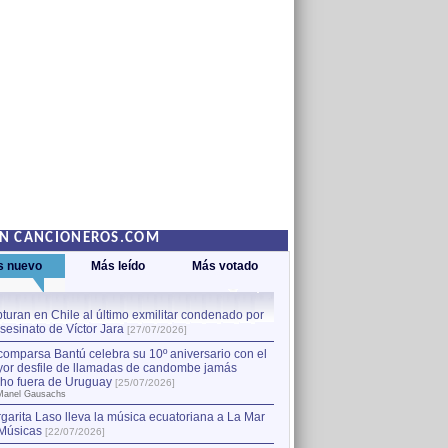
EN CANCIONEROS.COM
s nuevo
Más leído
Más votado
turan en Chile al último exmilitar condenado por
La comparsa Bantú celebra s
asesinato de Víctor Jara
mayor desfile de llamadas
1
[27/07/2026]
hecho fuera de Uruguay
[25
comparsa Bantú celebra su 10º aniversario con el
por Manel Gausachs
or desfile de llamadas de candombe jamás
Capturan en Chile al último
2
ho fuera de Uruguay
[25/07/2026]
el asesinato de Víctor Jara
[
Manel Gausachs
garita Laso lleva la música ecuatoriana a La Mar
Músicas
[22/07/2026]