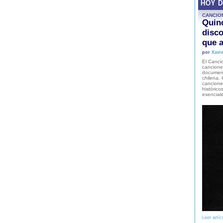
HOY 
CANCIO
Quinc
disco
que a
por
Xavie
El Cancio
cancione
document
chilena. 
canciones
histórico
esencial
Leer artíc