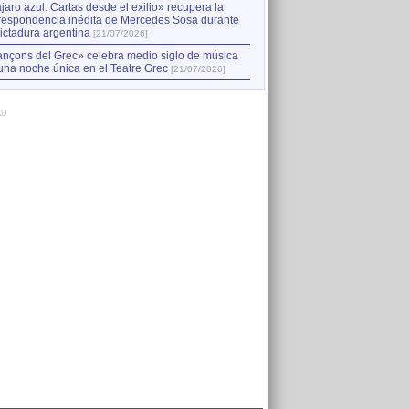
jaro azul. Cartas desde el exilio» recupera la
respondencia inédita de Mercedes Sosa durante
dictadura argentina
[21/07/2026]
nçons del Grec» celebra medio siglo de música
una noche única en el Teatre Grec
[21/07/2026]
AD