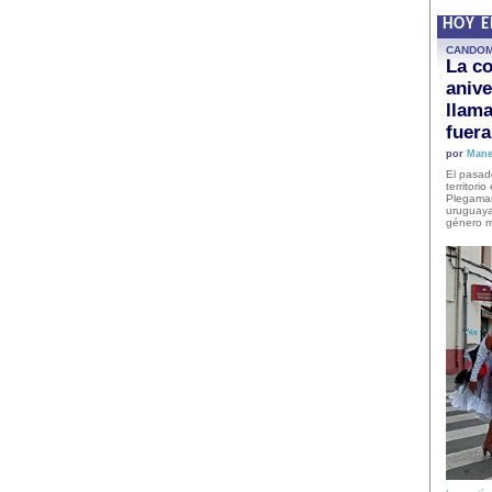
HOY 
CANDO
La co
anive
llam
fuer
por
Mane
El pasad
territori
Plegaman
uruguaya
género m