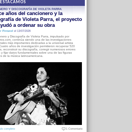
DESTACAMOS
NERO Y DISCOGRAFÍA DE VIOLETA PARRA
e años del cancionero y la
grafía de Violeta Parra, el proyecto
yudó a ordenar su obra
r Pintanel
el 13/07/2026
nero y Discografía de Violeta Parra, impulsado por
ros.com, continúa siendo una de las investigaciones
ales más importantes dedicadas a la universal artista
Cuatro años de investigación permitieron recuperar 520
, reconstruir su discografía, corregir numerosos errores
s y fijar datos fundamentales sobre una de las figuras
es de la música latinoamericana.
ulo completo
1 Comentario