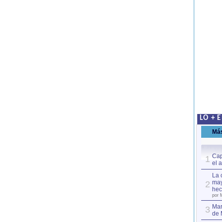
LO + 
Má
Cap
1
el 
La 
may
2
hec
por 
Mar
3
de 