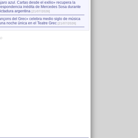
jaro azul. Cartas desde el exilio» recupera la
respondencia inédita de Mercedes Sosa durante
dictadura argentina
[21/07/2026]
nçons del Grec» celebra medio siglo de música
una noche única en el Teatre Grec
[21/07/2026]
AD