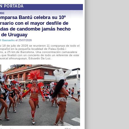
EN PORTADA
MBE
mparsa Bantú celebra su 10º
rsario con el mayor desfile de
adas de candombe jamás hecho
a de Uruguay
l Gausachs
el 25/07/2026
o 18 de julio de 2026 se reunieron 11 comparsas de todo el
o español en la pequeña localidad de Palau-Solità i
s, a 25 km de Barcelona. Una concentración carnavalera
 que finalizó con un concierto de todo un referente de este
usical afrouruguayo, Eduardo Da Luz.