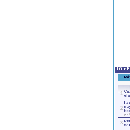
LO + 
Má
Cap
1
el 
La 
may
2
hec
por 
Mar
3
de 