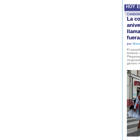
HOY 
CANDO
La co
anive
llam
fuer
por
Mane
El pasad
territori
Plegaman
uruguaya
género m