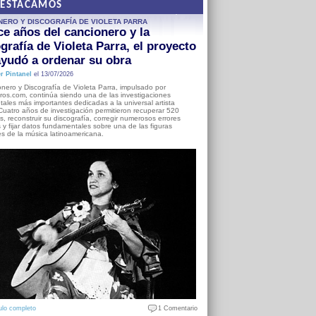
DESTACAMOS
NERO Y DISCOGRAFÍA DE VIOLETA PARRA
e años del cancionero y la
grafía de Violeta Parra, el proyecto
yudó a ordenar su obra
r Pintanel
el 13/07/2026
nero y Discografía de Violeta Parra, impulsado por
ros.com, continúa siendo una de las investigaciones
ales más importantes dedicadas a la universal artista
Cuatro años de investigación permitieron recuperar 520
, reconstruir su discografía, corregir numerosos errores
s y fijar datos fundamentales sobre una de las figuras
es de la música latinoamericana.
ulo completo
1 Comentario