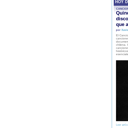
HOY 
CANCIO
Quinc
disco
que a
por
Xavie
El Cancio
cancione
document
chilena. 
canciones
histórico
esencial
Leer artíc