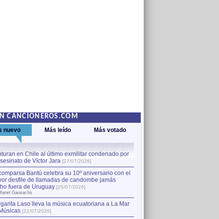
EN CANCIONEROS.COM
s nuevo
Más leído
Más votado
turan en Chile al último exmilitar condenado por
La comparsa Bantú celebra s
asesinato de Víctor Jara
mayor desfile de llamadas
1
[27/07/2026]
hecho fuera de Uruguay
[25
comparsa Bantú celebra su 10º aniversario con el
por Manel Gausachs
or desfile de llamadas de candombe jamás
Capturan en Chile al último
2
ho fuera de Uruguay
[25/07/2026]
el asesinato de Víctor Jara
[
Manel Gausachs
garita Laso lleva la música ecuatoriana a La Mar
Músicas
[22/07/2026]