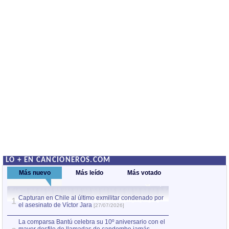
LO + EN CANCIONEROS.COM
Más nuevo
Más leído
Más votado
Capturan en Chile al último exmilitar condenado por
La comparsa Bantú
1
el asesinato de Víctor Jara
mayor desfile de
1
[27/07/2026]
hecho fuera de U
por Manel Gausachs
La comparsa Bantú celebra su 10º aniversario con el