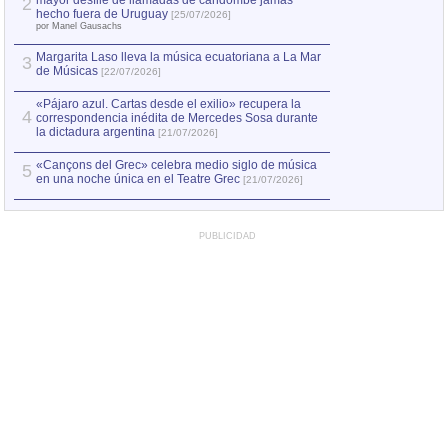
mayor desfile de llamadas de candombe jamás
2
Capturan en Chile
2
hecho fuera de Uruguay
[25/07/2026]
el asesinato de Ví
por Manel Gausachs
Margarita Laso lleva la música ecuatoriana a La Mar
3
de Músicas
[22/07/2026]
«Pájaro azul. Cartas desde el exilio» recupera la
4
correspondencia inédita de Mercedes Sosa durante
la dictadura argentina
[21/07/2026]
«Cançons del Grec» celebra medio siglo de música
5
en una noche única en el Teatre Grec
[21/07/2026]
PUBLICIDAD