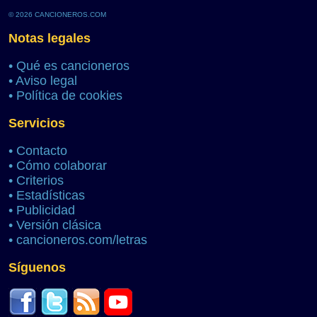
© 2026 CANCIONEROS.COM
Notas legales
•
Qué es cancioneros
•
Aviso legal
•
Política de cookies
Servicios
•
Contacto
•
Cómo colaborar
•
Criterios
•
Estadísticas
•
Publicidad
•
Versión clásica
•
cancioneros.com/letras
Síguenos