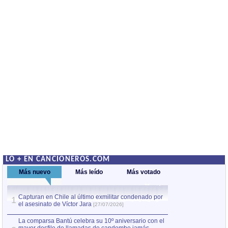
LO + EN CANCIONEROS.COM
Más nuevo
Más leído
Más votado
Capturan en Chile al último exmilitar condenado por
La comparsa Bantú
1
el asesinato de Víctor Jara
mayor desfile de
1
[27/07/2026]
hecho fuera de U
por Manel Gausachs
La comparsa Bantú celebra su 10º aniversario con el