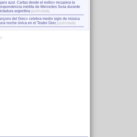
jaro azul. Cartas desde el exilio» recupera la
respondencia inédita de Mercedes Sosa durante
dictadura argentina
[21/07/2026]
nçons del Grec» celebra medio siglo de música
una noche única en el Teatre Grec
[21/07/2026]
AD