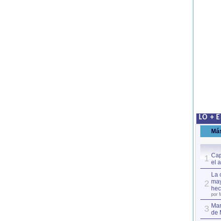
LO + 
Má
Cap
1
el 
La 
may
2
hec
por 
Mar
3
de 