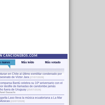
EN CANCIONEROS.COM
s nuevo
Más leído
Más votado
turan en Chile al último exmilitar condenado por
La comparsa Bantú celebra s
asesinato de Víctor Jara
mayor desfile de llamadas
1
[27/07/2026]
hecho fuera de Uruguay
[25
comparsa Bantú celebra su 10º aniversario con el
por Manel Gausachs
or desfile de llamadas de candombe jamás
Capturan en Chile al último
2
ho fuera de Uruguay
[25/07/2026]
el asesinato de Víctor Jara
[
Manel Gausachs
garita Laso lleva la música ecuatoriana a La Mar
Margarita Laso lleva la mús
3
Músicas
de Músicas
[22/07/2026]
[22/07/2026]