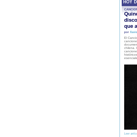
HOY 
CANCIO
Quinc
disco
que a
por
Xavie
El Cancio
cancione
document
chilena. 
canciones
histórico
esencial
Leer artíc