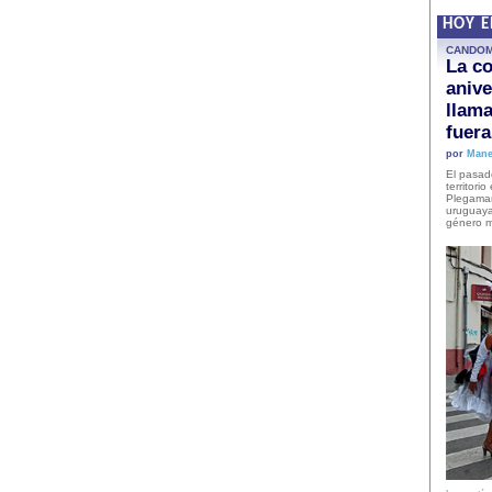
HOY 
CANDO
La co
anive
llam
fuer
por
Mane
El pasad
territori
Plegaman
uruguaya
género m