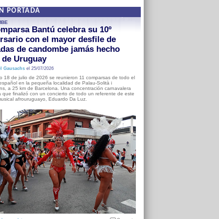
EN PORTADA
MBE
mparsa Bantú celebra su 10º
rsario con el mayor desfile de
adas de candombe jamás hecho
a de Uruguay
l Gausachs
el 25/07/2026
o 18 de julio de 2026 se reunieron 11 comparsas de todo el
o español en la pequeña localidad de Palau-Solità i
s, a 25 km de Barcelona. Una concentración carnavalera
 que finalizó con un concierto de todo un referente de este
usical afrouruguayo, Eduardo Da Luz.