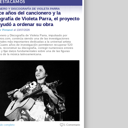
DESTACAMOS
NERO Y DISCOGRAFÍA DE VIOLETA PARRA
e años del cancionero y la
grafía de Violeta Parra, el proyecto
yudó a ordenar su obra
r Pintanel
el 13/07/2026
nero y Discografía de Violeta Parra, impulsado por
ros.com, continúa siendo una de las investigaciones
ales más importantes dedicadas a la universal artista
Cuatro años de investigación permitieron recuperar 520
, reconstruir su discografía, corregir numerosos errores
s y fijar datos fundamentales sobre una de las figuras
es de la música latinoamericana.
ulo completo
1 Comentario