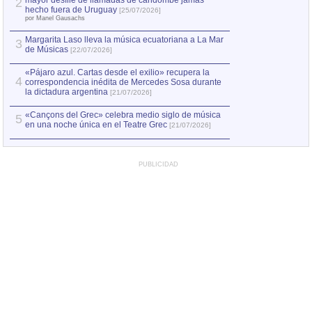
mayor desfile de llamadas de candombe jamás
2
Capturan en Chile
2
hecho fuera de Uruguay
[25/07/2026]
el asesinato de Ví
por Manel Gausachs
Margarita Laso lleva la música ecuatoriana a La Mar
3
de Músicas
[22/07/2026]
«Pájaro azul. Cartas desde el exilio» recupera la
4
correspondencia inédita de Mercedes Sosa durante
la dictadura argentina
[21/07/2026]
«Cançons del Grec» celebra medio siglo de música
5
en una noche única en el Teatre Grec
[21/07/2026]
PUBLICIDAD