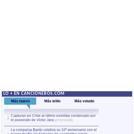
LO + EN CANCIONEROS.COM
Más nuevo
Más leído
Más votado
Capturan en Chile al último exmilitar condenado por
La comparsa Bantú
1
el asesinato de Víctor Jara
mayor desfile de
1
[27/07/2026]
hecho fuera de U
por Manel Gausachs
La comparsa Bantú celebra su 10º aniversario con el