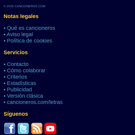
© 2026 CANCIONEROS.COM
Notas legales
•
Qué es cancioneros
•
Aviso legal
•
Política de cookies
Servicios
•
Contacto
•
Cómo colaborar
•
Criterios
•
Estadísticas
•
Publicidad
•
Versión clásica
•
cancioneros.com/letras
Síguenos