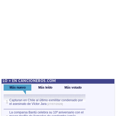
LO + EN CANCIONEROS.COM
Más nuevo
Más leído
Más votado
Capturan en Chile al último exmilitar condenado por
La comparsa Bantú
1
el asesinato de Víctor Jara
mayor desfile de
1
[27/07/2026]
hecho fuera de U
por Manel Gausachs
La comparsa Bantú celebra su 10º aniversario con el