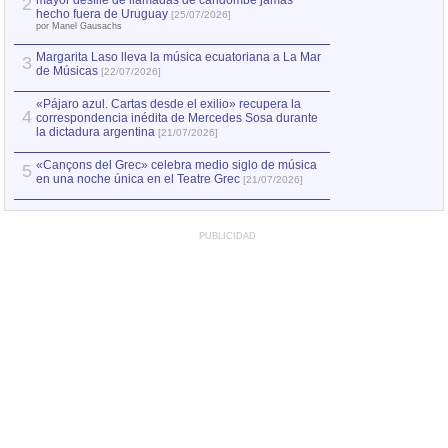
mayor desfile de llamadas de candombe jamás
2
Capturan en Chile
2
hecho fuera de Uruguay
[25/07/2026]
el asesinato de Ví
por Manel Gausachs
Margarita Laso lleva la música ecuatoriana a La Mar
3
de Músicas
[22/07/2026]
«Pájaro azul. Cartas desde el exilio» recupera la
4
correspondencia inédita de Mercedes Sosa durante
la dictadura argentina
[21/07/2026]
«Cançons del Grec» celebra medio siglo de música
5
en una noche única en el Teatre Grec
[21/07/2026]
PUBLICIDAD