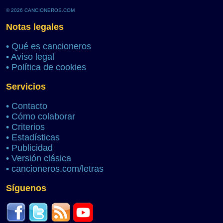
© 2026 CANCIONEROS.COM
Notas legales
•
Qué es cancioneros
•
Aviso legal
•
Política de cookies
Servicios
•
Contacto
•
Cómo colaborar
•
Criterios
•
Estadísticas
•
Publicidad
•
Versión clásica
•
cancioneros.com/letras
Síguenos