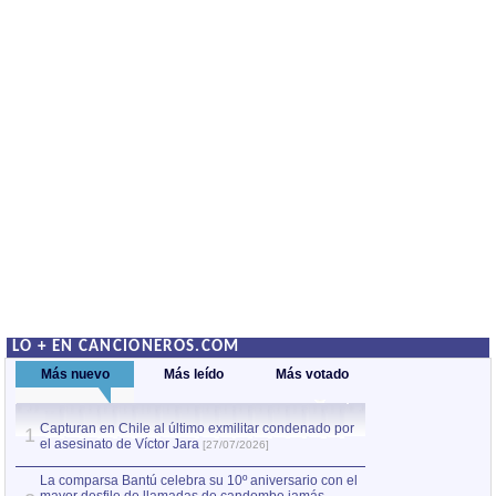
LO + EN CANCIONEROS.COM
Más nuevo
Más leído
Más votado
Capturan en Chile al último exmilitar condenado por
La comparsa Bantú
1
el asesinato de Víctor Jara
mayor desfile de
1
[27/07/2026]
hecho fuera de U
por Manel Gausachs
La comparsa Bantú celebra su 10º aniversario con el