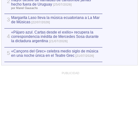
mayor desfile de llamadas de candombe jamás
2
Capturan en Chile
2
hecho fuera de Uruguay
[25/07/2026]
el asesinato de Ví
por Manel Gausachs
Margarita Laso lleva la música ecuatoriana a La Mar
3
de Músicas
[22/07/2026]
«Pájaro azul. Cartas desde el exilio» recupera la
4
correspondencia inédita de Mercedes Sosa durante
la dictadura argentina
[21/07/2026]
«Cançons del Grec» celebra medio siglo de música
5
en una noche única en el Teatre Grec
[21/07/2026]
PUBLICIDAD