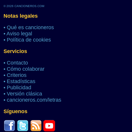
© 2026 CANCIONEROS.COM
Notas legales
•
Qué es cancioneros
•
Aviso legal
•
Política de cookies
Servicios
•
Contacto
•
Cómo colaborar
•
Criterios
•
Estadísticas
•
Publicidad
•
Versión clásica
•
cancioneros.com/letras
Síguenos