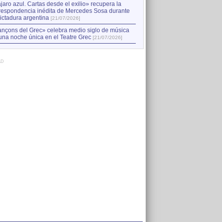
jaro azul. Cartas desde el exilio» recupera la
respondencia inédita de Mercedes Sosa durante
dictadura argentina
[21/07/2026]
nçons del Grec» celebra medio siglo de música
una noche única en el Teatre Grec
[21/07/2026]
AD