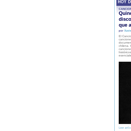
HOY 
CANCIO
Quinc
disco
que a
por
Xavie
El Cancio
cancione
document
chilena. 
canciones
histórico
esencial
Leer artíc