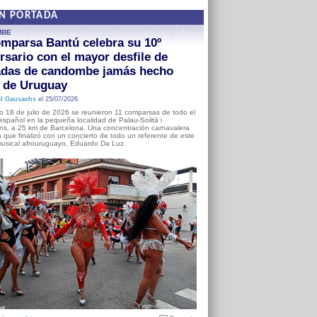
EN PORTADA
MBE
mparsa Bantú celebra su 10º
rsario con el mayor desfile de
adas de candombe jamás hecho
a de Uruguay
l Gausachs
el 25/07/2026
o 18 de julio de 2026 se reunieron 11 comparsas de todo el
o español en la pequeña localidad de Palau-Solità i
s, a 25 km de Barcelona. Una concentración carnavalera
 que finalizó con un concierto de todo un referente de este
usical afrouruguayo, Eduardo Da Luz.