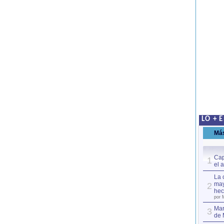
LO + 
Má
Cap
1
el 
La 
may
2
hec
por 
Mar
3
de 