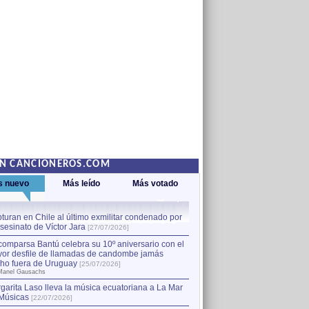
EN CANCIONEROS.COM
s nuevo
Más leído
Más votado
turan en Chile al último exmilitar condenado por
La comparsa Bantú celebra s
asesinato de Víctor Jara
mayor desfile de llamadas
1
[27/07/2026]
hecho fuera de Uruguay
[25
comparsa Bantú celebra su 10º aniversario con el
por Manel Gausachs
or desfile de llamadas de candombe jamás
Capturan en Chile al último
2
ho fuera de Uruguay
[25/07/2026]
el asesinato de Víctor Jara
[
Manel Gausachs
garita Laso lleva la música ecuatoriana a La Mar
Margarita Laso lleva la mús
3
Músicas
de Músicas
[22/07/2026]
[22/07/2026]