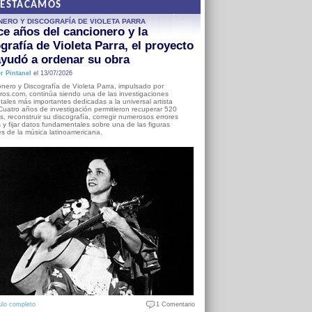
DESTACAMOS
NERO Y DISCOGRAFÍA DE VIOLETA PARRA
e años del cancionero y la
grafía de Violeta Parra, el proyecto
yudó a ordenar su obra
r Pintanel
el 13/07/2026
nero y Discografía de Violeta Parra, impulsado por
ros.com, continúa siendo una de las investigaciones
ales más importantes dedicadas a la universal artista
Cuatro años de investigación permitieron recuperar 520
, reconstruir su discografía, corregir numerosos errores
s y fijar datos fundamentales sobre una de las figuras
es de la música latinoamericana.
ulo completo
1 Comentario