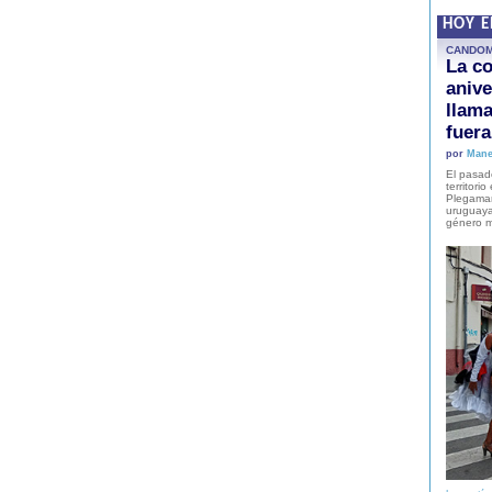
HOY 
CANDO
La co
anive
llam
fuer
por
Mane
El pasad
territori
Plegaman
uruguaya
género m