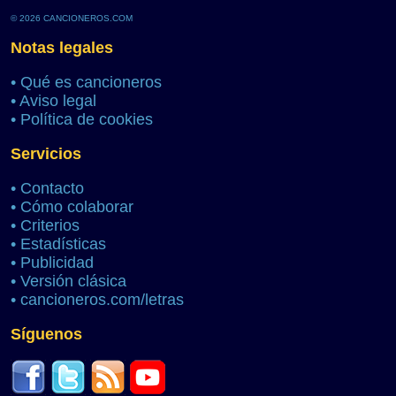
© 2026 CANCIONEROS.COM
Notas legales
•
Qué es cancioneros
•
Aviso legal
•
Política de cookies
Servicios
•
Contacto
•
Cómo colaborar
•
Criterios
•
Estadísticas
•
Publicidad
•
Versión clásica
•
cancioneros.com/letras
Síguenos