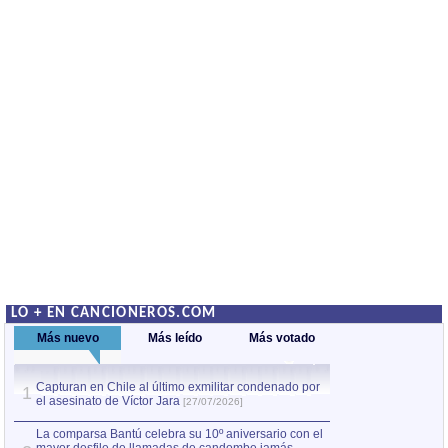
LO + EN CANCIONEROS.COM
Más nuevo
Más leído
Más votado
Capturan en Chile al último exmilitar condenado por
La comparsa Bantú
1
el asesinato de Víctor Jara
mayor desfile de
1
[27/07/2026]
hecho fuera de U
por Manel Gausachs
La comparsa Bantú celebra su 10º aniversario con el