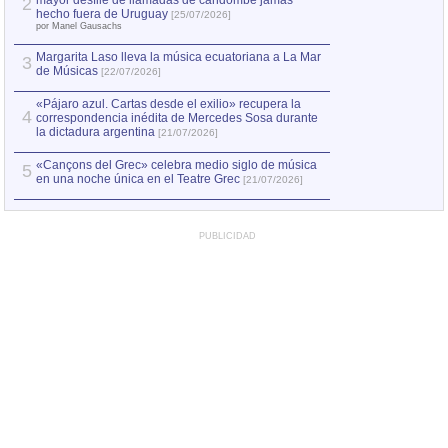
mayor desfile de llamadas de candombe jamás
2
Capturan en Chile
2
hecho fuera de Uruguay
[25/07/2026]
el asesinato de Ví
por Manel Gausachs
Margarita Laso lleva la música ecuatoriana a La Mar
3
de Músicas
[22/07/2026]
«Pájaro azul. Cartas desde el exilio» recupera la
4
correspondencia inédita de Mercedes Sosa durante
la dictadura argentina
[21/07/2026]
«Cançons del Grec» celebra medio siglo de música
5
en una noche única en el Teatre Grec
[21/07/2026]
PUBLICIDAD