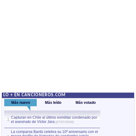
LO + EN CANCIONEROS.COM
Más nuevo
Más leído
Más votado
Capturan en Chile al último exmilitar condenado por
La comparsa Bantú
1
el asesinato de Víctor Jara
mayor desfile de
1
[27/07/2026]
hecho fuera de U
por Manel Gausachs
La comparsa Bantú celebra su 10º aniversario con el