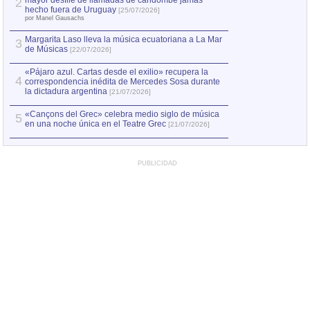
mayor desfile de llamadas de candombe jamás
2
Capturan en Chile
2
hecho fuera de Uruguay
[25/07/2026]
el asesinato de Ví
por Manel Gausachs
Margarita Laso lleva la música ecuatoriana a La Mar
3
de Músicas
[22/07/2026]
«Pájaro azul. Cartas desde el exilio» recupera la
4
correspondencia inédita de Mercedes Sosa durante
la dictadura argentina
[21/07/2026]
«Cançons del Grec» celebra medio siglo de música
5
en una noche única en el Teatre Grec
[21/07/2026]
PUBLICIDAD