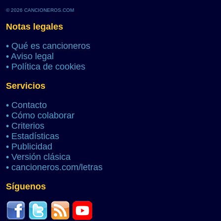
© 2026 CANCIONEROS.COM
Notas legales
•
Qué es cancioneros
•
Aviso legal
•
Política de cookies
Servicios
•
Contacto
•
Cómo colaborar
•
Criterios
•
Estadísticas
•
Publicidad
•
Versión clásica
•
cancioneros.com/letras
Síguenos