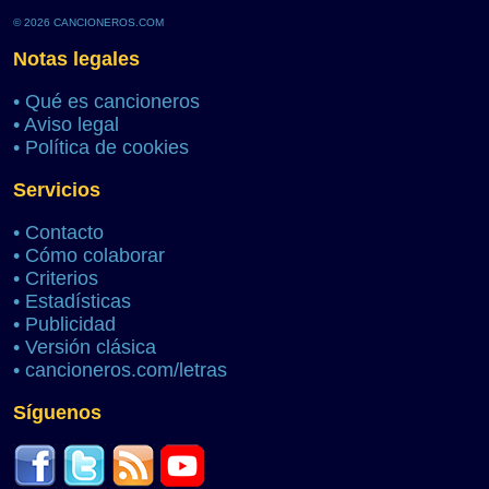
© 2026 CANCIONEROS.COM
Notas legales
•
Qué es cancioneros
•
Aviso legal
•
Política de cookies
Servicios
•
Contacto
•
Cómo colaborar
•
Criterios
•
Estadísticas
•
Publicidad
•
Versión clásica
•
cancioneros.com/letras
Síguenos