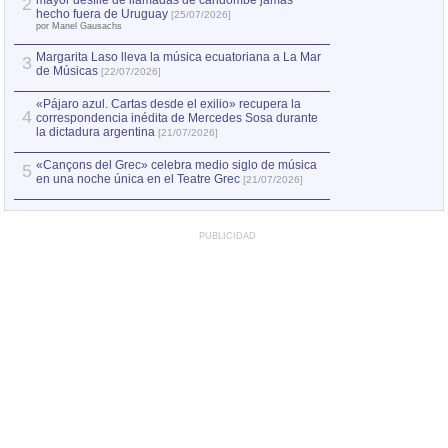
mayor desfile de llamadas de candombe jamás
2
Capturan en Chile
2
hecho fuera de Uruguay
[25/07/2026]
el asesinato de Ví
por Manel Gausachs
Margarita Laso lleva la música ecuatoriana a La Mar
3
de Músicas
[22/07/2026]
«Pájaro azul. Cartas desde el exilio» recupera la
4
correspondencia inédita de Mercedes Sosa durante
la dictadura argentina
[21/07/2026]
«Cançons del Grec» celebra medio siglo de música
5
en una noche única en el Teatre Grec
[21/07/2026]
PUBLICIDAD