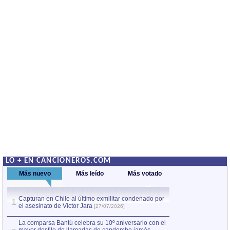
LO + EN CANCIONEROS.COM
Más nuevo
Más leído
Más votado
Capturan en Chile al último exmilitar condenado por
La comparsa Bantú
1
el asesinato de Víctor Jara
mayor desfile de
1
[27/07/2026]
hecho fuera de U
por Manel Gausachs
La comparsa Bantú celebra su 10º aniversario con el