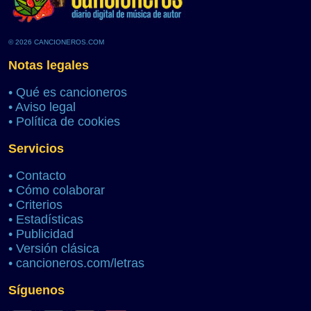
© 2026 CANCIONEROS.COM
Notas legales
•
Qué es cancioneros
•
Aviso legal
•
Política de cookies
Servicios
•
Contacto
•
Cómo colaborar
•
Criterios
•
Estadísticas
•
Publicidad
•
Versión clásica
•
cancioneros.com/letras
Síguenos