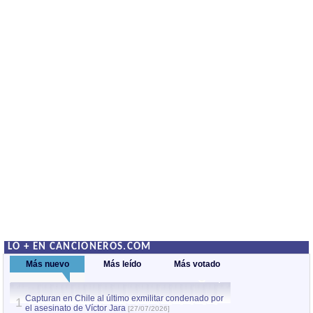
LO + EN CANCIONEROS.COM
Más nuevo
Más leído
Más votado
Capturan en Chile al último exmilitar condenado por
La comparsa Bantú
1
el asesinato de Víctor Jara
mayor desfile de
1
[27/07/2026]