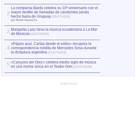
hecho fuera de U
por Manel Gausachs
La comparsa Bantú celebra su 10º aniversario con el
mayor desfile de llamadas de candombe jamás
2
Capturan en Chile
2
hecho fuera de Uruguay
[25/07/2026]
el asesinato de Ví
por Manel Gausachs
Margarita Laso lleva la música ecuatoriana a La Mar
Margarita Laso ll
3
3
de Músicas
de Músicas
[22/07/2026]
[22/07
«Pájaro azul. Cartas desde el exilio» recupera la
4
correspondencia inédita de Mercedes Sosa durante
la dictadura argentina
[21/07/2026]
«Cançons del Grec» celebra medio siglo de música
5
en una noche única en el Teatre Grec
[21/07/2026]
PUBLICIDAD