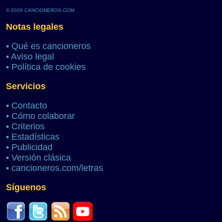
© 2026 CANCIONEROS.COM
Notas legales
•
Qué es cancioneros
•
Aviso legal
•
Política de cookies
Servicios
•
Contacto
•
Cómo colaborar
•
Criterios
•
Estadísticas
•
Publicidad
•
Versión clásica
•
cancioneros.com/letras
Síguenos