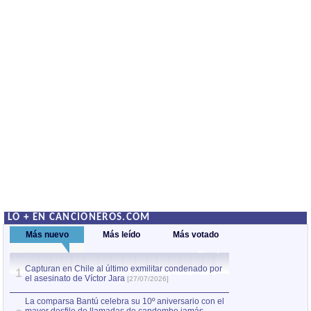
LO + EN CANCIONEROS.COM
Más nuevo
Más leído
Más votado
Capturan en Chile al último exmilitar condenado por
La comparsa Bantú
1
el asesinato de Víctor Jara
mayor desfile de
1
[27/07/2026]
hecho fuera de U
por Manel Gausachs
La comparsa Bantú celebra su 10º aniversario con el