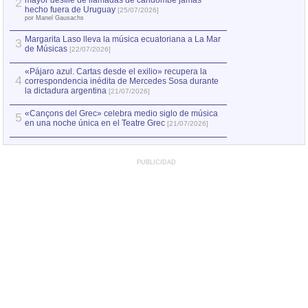
mayor desfile de llamadas de candombe jamás
2
Capturan en Chile
2
hecho fuera de Uruguay
[25/07/2026]
el asesinato de Ví
por Manel Gausachs
Margarita Laso lleva la música ecuatoriana a La Mar
Margarita Laso ll
3
3
de Músicas
de Músicas
[22/07/2026]
[22/07
«Pájaro azul. Cartas desde el exilio» recupera la
4
correspondencia inédita de Mercedes Sosa durante
la dictadura argentina
[21/07/2026]
«Cançons del Grec» celebra medio siglo de música
5
en una noche única en el Teatre Grec
[21/07/2026]
PUBLICIDAD