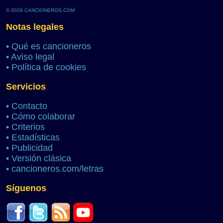
© 2026 CANCIONEROS.COM
Notas legales
•
Qué es cancioneros
•
Aviso legal
•
Política de cookies
Servicios
•
Contacto
•
Cómo colaborar
•
Criterios
•
Estadísticas
•
Publicidad
•
Versión clásica
•
cancioneros.com/letras
Síguenos