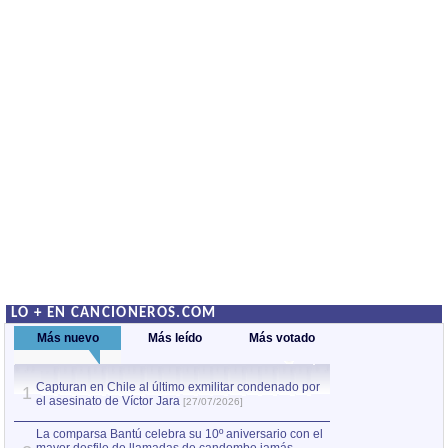
LO + EN CANCIONEROS.COM
Más nuevo
Más leído
Más votado
Capturan en Chile al último exmilitar condenado por
La comparsa Bantú
1
el asesinato de Víctor Jara
mayor desfile de
1
[27/07/2026]
hecho fuera de U
por Manel Gausachs
La comparsa Bantú celebra su 10º aniversario con el