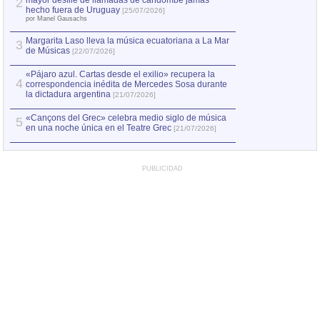
mayor desfile de llamadas de candombe jamás
2
Capturan en Chile
2
hecho fuera de Uruguay
[25/07/2026]
el asesinato de Ví
por Manel Gausachs
Margarita Laso lleva la música ecuatoriana a La Mar
3
de Músicas
[22/07/2026]
«Pájaro azul. Cartas desde el exilio» recupera la
4
correspondencia inédita de Mercedes Sosa durante
la dictadura argentina
[21/07/2026]
«Cançons del Grec» celebra medio siglo de música
5
en una noche única en el Teatre Grec
[21/07/2026]
PUBLICIDAD