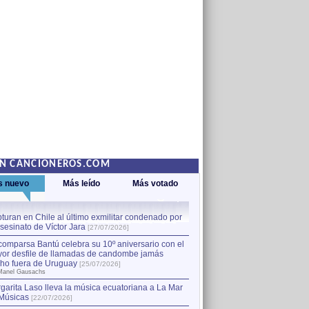
EN CANCIONEROS.COM
s nuevo
Más leído
Más votado
turan en Chile al último exmilitar condenado por
La comparsa Bantú celebra s
asesinato de Víctor Jara
mayor desfile de llamadas
1
[27/07/2026]
hecho fuera de Uruguay
[25
comparsa Bantú celebra su 10º aniversario con el
por Manel Gausachs
or desfile de llamadas de candombe jamás
Capturan en Chile al último
2
ho fuera de Uruguay
[25/07/2026]
el asesinato de Víctor Jara
[
Manel Gausachs
garita Laso lleva la música ecuatoriana a La Mar
Músicas
[22/07/2026]