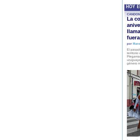
HOY 
CANDO
La co
anive
llam
fuer
por
Mane
El pasad
territori
Plegaman
uruguaya
género m