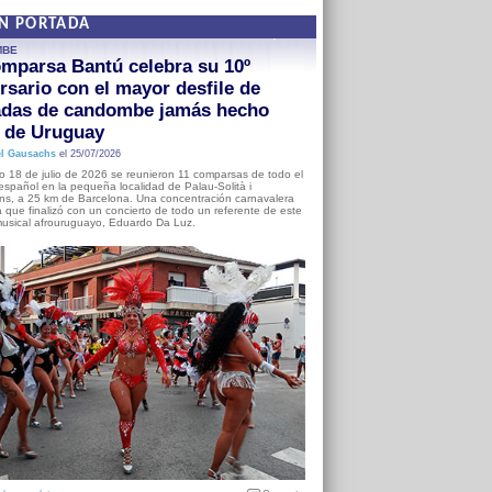
EN PORTADA
MBE
mparsa Bantú celebra su 10º
rsario con el mayor desfile de
adas de candombe jamás hecho
a de Uruguay
l Gausachs
el 25/07/2026
o 18 de julio de 2026 se reunieron 11 comparsas de todo el
o español en la pequeña localidad de Palau-Solità i
s, a 25 km de Barcelona. Una concentración carnavalera
 que finalizó con un concierto de todo un referente de este
usical afrouruguayo, Eduardo Da Luz.