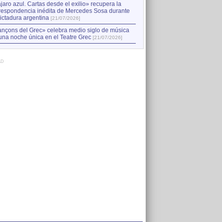
jaro azul. Cartas desde el exilio» recupera la
respondencia inédita de Mercedes Sosa durante
dictadura argentina
[21/07/2026]
nçons del Grec» celebra medio siglo de música
una noche única en el Teatre Grec
[21/07/2026]
AD