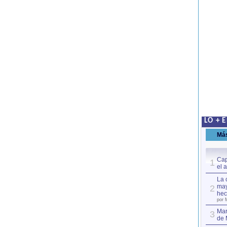
LO + 
Má
Cap
1
el 
La 
may
2
hec
por 
Mar
3
de 