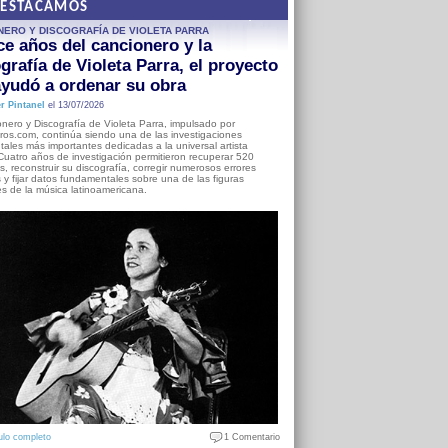
DESTACAMOS
NERO Y DISCOGRAFÍA DE VIOLETA PARRA
e años del cancionero y la
grafía de Violeta Parra, el proyecto
yudó a ordenar su obra
r Pintanel
el 13/07/2026
nero y Discografía de Violeta Parra, impulsado por
ros.com, continúa siendo una de las investigaciones
ales más importantes dedicadas a la universal artista
Cuatro años de investigación permitieron recuperar 520
, reconstruir su discografía, corregir numerosos errores
s y fijar datos fundamentales sobre una de las figuras
es de la música latinoamericana.
ulo completo
1 Comentario