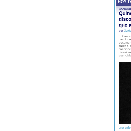
HOY 
CANCIO
Quinc
disco
que a
por
Xavie
El Cancio
cancione
document
chilena. 
canciones
histórico
esencial
Leer artíc