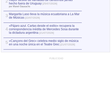
mayor desfile de llamadas de candombe jamás
2
Capturan en Chile
2
hecho fuera de Uruguay
[25/07/2026]
el asesinato de Ví
por Manel Gausachs
Margarita Laso lleva la música ecuatoriana a La Mar
3
de Músicas
[22/07/2026]
«Pájaro azul. Cartas desde el exilio» recupera la
4
correspondencia inédita de Mercedes Sosa durante
la dictadura argentina
[21/07/2026]
«Cançons del Grec» celebra medio siglo de música
5
en una noche única en el Teatre Grec
[21/07/2026]
PUBLICIDAD