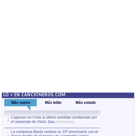
LO + EN CANCIONEROS.COM
Más nuevo
Más leído
Más votado
Capturan en Chile al último exmilitar condenado por
La comparsa Bantú
1
el asesinato de Víctor Jara
mayor desfile de
1
[27/07/2026]
hecho fuera de U
por Manel Gausachs
La comparsa Bantú celebra su 10º aniversario con el