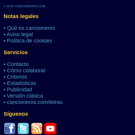
© 2026 CANCIONEROS.COM
Notas legales
•
Qué es cancioneros
•
Aviso legal
•
Política de cookies
Servicios
•
Contacto
•
Cómo colaborar
•
Criterios
•
Estadísticas
•
Publicidad
•
Versión clásica
•
cancioneros.com/letras
Síguenos