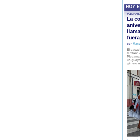
HOY 
CANDO
La co
anive
llam
fuer
por
Mane
El pasad
territori
Plegaman
uruguaya
género m