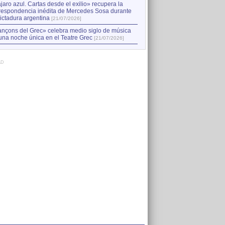
jaro azul. Cartas desde el exilio» recupera la
respondencia inédita de Mercedes Sosa durante
dictadura argentina
[21/07/2026]
nçons del Grec» celebra medio siglo de música
una noche única en el Teatre Grec
[21/07/2026]
AD