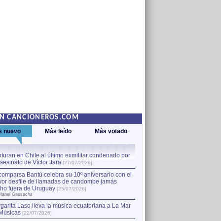
EN CANCIONEROS.COM
s nuevo
Más leído
Más votado
turan en Chile al último exmilitar condenado por
La comparsa Bantú celebra s
asesinato de Víctor Jara
mayor desfile de llamadas
1
[27/07/2026]
hecho fuera de Uruguay
[25
comparsa Bantú celebra su 10º aniversario con el
por Manel Gausachs
or desfile de llamadas de candombe jamás
Capturan en Chile al último
2
ho fuera de Uruguay
[25/07/2026]
el asesinato de Víctor Jara
[
Manel Gausachs
garita Laso lleva la música ecuatoriana a La Mar
Músicas
[22/07/2026]