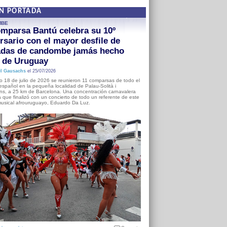
EN PORTADA
MBE
mparsa Bantú celebra su 10º
rsario con el mayor desfile de
adas de candombe jamás hecho
a de Uruguay
l Gausachs
el 25/07/2026
o 18 de julio de 2026 se reunieron 11 comparsas de todo el
o español en la pequeña localidad de Palau-Solità i
s, a 25 km de Barcelona. Una concentración carnavalera
 que finalizó con un concierto de todo un referente de este
usical afrouruguayo, Eduardo Da Luz.