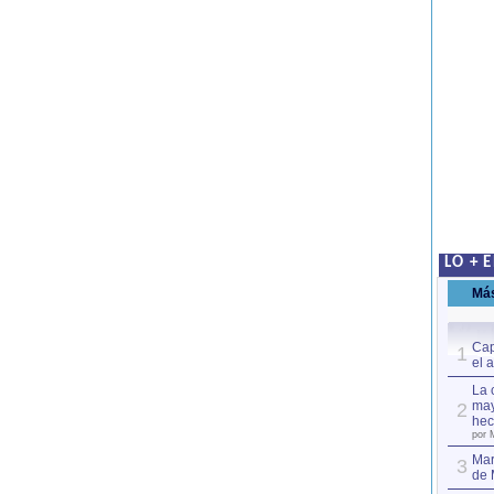
LO + 
Má
Cap
1
el 
La 
may
2
hec
por 
Mar
3
de 