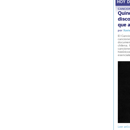
HOY 
CANCIO
Quinc
disco
que a
por
Xavie
El Cancio
cancione
document
chilena. 
canciones
histórico
esencial
Leer artíc