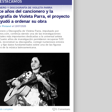
DESTACAMOS
NERO Y DISCOGRAFÍA DE VIOLETA PARRA
e años del cancionero y la
grafía de Violeta Parra, el proyecto
yudó a ordenar su obra
r Pintanel
el 13/07/2026
nero y Discografía de Violeta Parra, impulsado por
ros.com, continúa siendo una de las investigaciones
ales más importantes dedicadas a la universal artista
Cuatro años de investigación permitieron recuperar 520
, reconstruir su discografía, corregir numerosos errores
s y fijar datos fundamentales sobre una de las figuras
es de la música latinoamericana.
ulo completo
1 Comentario