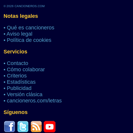
© 2026 CANCIONEROS.COM
Notas legales
•
Qué es cancioneros
•
Aviso legal
•
Política de cookies
Servicios
•
Contacto
•
Cómo colaborar
•
Criterios
•
Estadísticas
•
Publicidad
•
Versión clásica
•
cancioneros.com/letras
Síguenos