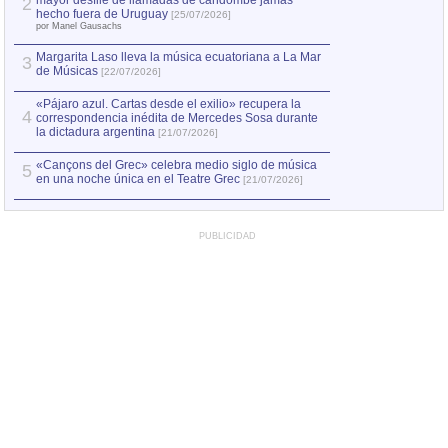
mayor desfile de llamadas de candombe jamás
2
Capturan en Chile
2
hecho fuera de Uruguay
[25/07/2026]
el asesinato de Ví
por Manel Gausachs
Margarita Laso lleva la música ecuatoriana a La Mar
3
de Músicas
[22/07/2026]
«Pájaro azul. Cartas desde el exilio» recupera la
4
correspondencia inédita de Mercedes Sosa durante
la dictadura argentina
[21/07/2026]
«Cançons del Grec» celebra medio siglo de música
5
en una noche única en el Teatre Grec
[21/07/2026]
PUBLICIDAD