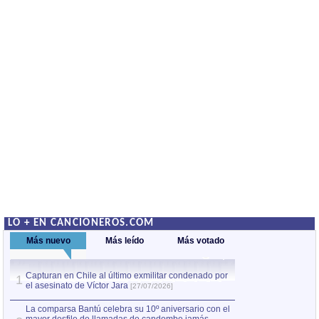
LO + EN CANCIONEROS.COM
Más nuevo
Más leído
Más votado
Capturan en Chile al último exmilitar condenado por
La comparsa Bantú
1
el asesinato de Víctor Jara
mayor desfile de
1
[27/07/2026]
hecho fuera de U
por Manel Gausachs
La comparsa Bantú celebra su 10º aniversario con el