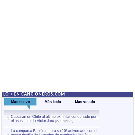
LO + EN CANCIONEROS.COM
Más nuevo
Más leído
Más votado
Capturan en Chile al último exmilitar condenado por
La comparsa Bantú
1
el asesinato de Víctor Jara
mayor desfile de
1
[27/07/2026]
hecho fuera de U
por Manel Gausachs
La comparsa Bantú celebra su 10º aniversario con el