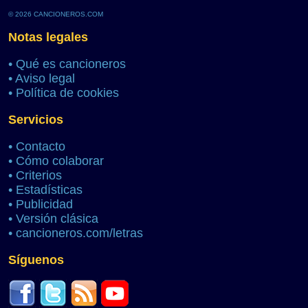
© 2026 CANCIONEROS.COM
Notas legales
•
Qué es cancioneros
•
Aviso legal
•
Política de cookies
Servicios
•
Contacto
•
Cómo colaborar
•
Criterios
•
Estadísticas
•
Publicidad
•
Versión clásica
•
cancioneros.com/letras
Síguenos