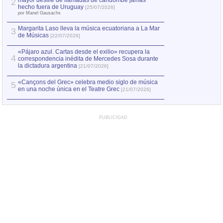
mayor desfile de llamadas de candombe jamás
2
Capturan en Chile
2
hecho fuera de Uruguay
[25/07/2026]
el asesinato de Ví
por Manel Gausachs
Margarita Laso lleva la música ecuatoriana a La Mar
3
de Músicas
[22/07/2026]
«Pájaro azul. Cartas desde el exilio» recupera la
4
correspondencia inédita de Mercedes Sosa durante
la dictadura argentina
[21/07/2026]
«Cançons del Grec» celebra medio siglo de música
5
en una noche única en el Teatre Grec
[21/07/2026]
PUBLICIDAD