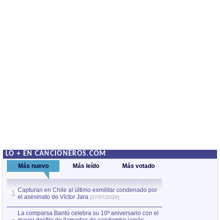
LO + EN CANCIONEROS.COM
Más nuevo
Más leído
Más votado
Capturan en Chile al último exmilitar condenado por
La comparsa Bantú
1
el asesinato de Víctor Jara
mayor desfile de
1
[27/07/2026]
hecho fuera de U
por Manel Gausachs
La comparsa Bantú celebra su 10º aniversario con el