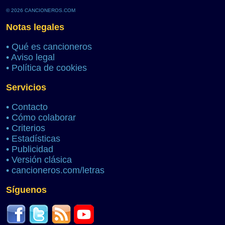
© 2026 CANCIONEROS.COM
Notas legales
•
Qué es cancioneros
•
Aviso legal
•
Política de cookies
Servicios
•
Contacto
•
Cómo colaborar
•
Criterios
•
Estadísticas
•
Publicidad
•
Versión clásica
•
cancioneros.com/letras
Síguenos