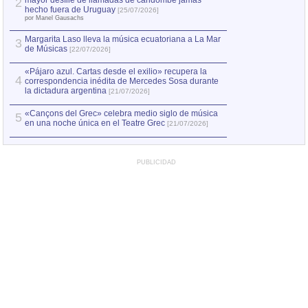
mayor desfile de llamadas de candombe jamás
2
Capturan en Chile
2
hecho fuera de Uruguay
[25/07/2026]
el asesinato de Ví
por Manel Gausachs
Margarita Laso lleva la música ecuatoriana a La Mar
3
de Músicas
[22/07/2026]
«Pájaro azul. Cartas desde el exilio» recupera la
4
correspondencia inédita de Mercedes Sosa durante
la dictadura argentina
[21/07/2026]
«Cançons del Grec» celebra medio siglo de música
5
en una noche única en el Teatre Grec
[21/07/2026]
PUBLICIDAD