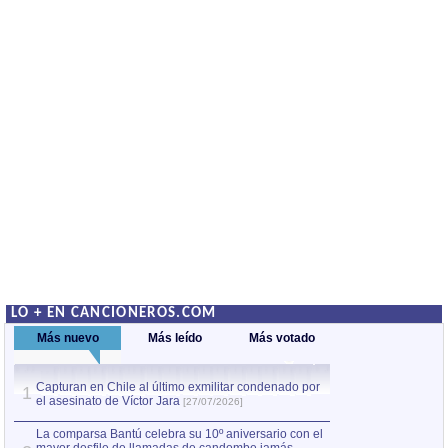
LO + EN CANCIONEROS.COM
Más nuevo
Más leído
Más votado
Capturan en Chile al último exmilitar condenado por
La comparsa Bantú
1
el asesinato de Víctor Jara
mayor desfile de
1
[27/07/2026]
hecho fuera de U
por Manel Gausachs
La comparsa Bantú celebra su 10º aniversario con el