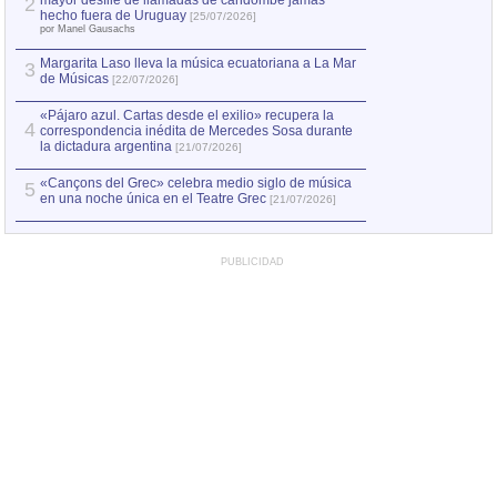
mayor desfile de llamadas de candombe jamás
2
Capturan en Chile
2
hecho fuera de Uruguay
[25/07/2026]
el asesinato de Ví
por Manel Gausachs
Margarita Laso lleva la música ecuatoriana a La Mar
3
de Músicas
[22/07/2026]
«Pájaro azul. Cartas desde el exilio» recupera la
4
correspondencia inédita de Mercedes Sosa durante
la dictadura argentina
[21/07/2026]
«Cançons del Grec» celebra medio siglo de música
5
en una noche única en el Teatre Grec
[21/07/2026]
PUBLICIDAD