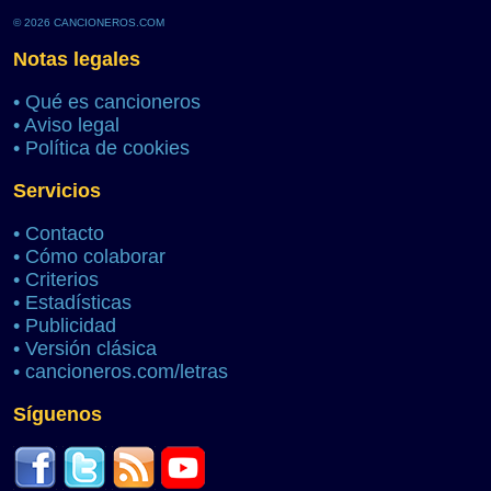
© 2026 CANCIONEROS.COM
Notas legales
•
Qué es cancioneros
•
Aviso legal
•
Política de cookies
Servicios
•
Contacto
•
Cómo colaborar
•
Criterios
•
Estadísticas
•
Publicidad
•
Versión clásica
•
cancioneros.com/letras
Síguenos