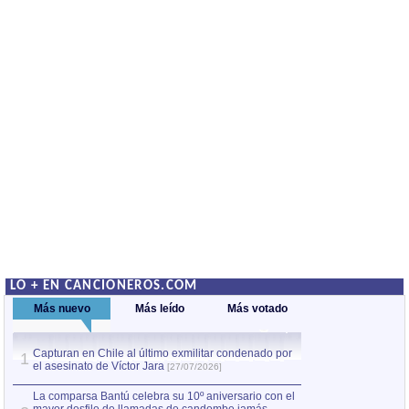
LO + EN CANCIONEROS.COM
Más nuevo
Más leído
Más votado
Capturan en Chile al último exmilitar condenado por
La comparsa Bantú
1
el asesinato de Víctor Jara
mayor desfile de
1
[27/07/2026]
hecho fuera de U
por Manel Gausachs
La comparsa Bantú celebra su 10º aniversario con el