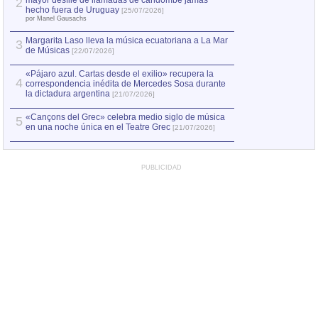
mayor desfile de llamadas de candombe jamás
2
Capturan en Chile
2
hecho fuera de Uruguay
[25/07/2026]
el asesinato de Ví
por Manel Gausachs
Margarita Laso lleva la música ecuatoriana a La Mar
3
de Músicas
[22/07/2026]
«Pájaro azul. Cartas desde el exilio» recupera la
4
correspondencia inédita de Mercedes Sosa durante
la dictadura argentina
[21/07/2026]
«Cançons del Grec» celebra medio siglo de música
5
en una noche única en el Teatre Grec
[21/07/2026]
PUBLICIDAD