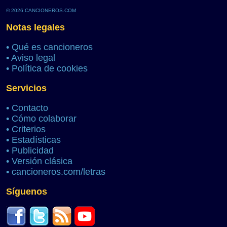
© 2026 CANCIONEROS.COM
Notas legales
•
Qué es cancioneros
•
Aviso legal
•
Política de cookies
Servicios
•
Contacto
•
Cómo colaborar
•
Criterios
•
Estadísticas
•
Publicidad
•
Versión clásica
•
cancioneros.com/letras
Síguenos