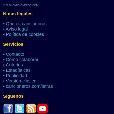
© 2026 CANCIONEROS.COM
Notas legales
•
Qué es cancioneros
•
Aviso legal
•
Política de cookies
Servicios
•
Contacto
•
Cómo colaborar
•
Criterios
•
Estadísticas
•
Publicidad
•
Versión clásica
•
cancioneros.com/letras
Síguenos