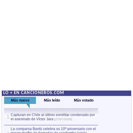
LO + EN CANCIONEROS.COM
Más nuevo
Más leído
Más votado
Capturan en Chile al último exmilitar condenado por
La comparsa Bantú
1
el asesinato de Víctor Jara
mayor desfile de
1
[27/07/2026]
hecho fuera de U
por Manel Gausachs
La comparsa Bantú celebra su 10º aniversario con el