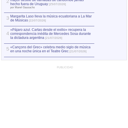
mayor desfile de llamadas de candombe jamás
2
Capturan en Chile
2
hecho fuera de Uruguay
[25/07/2026]
el asesinato de Ví
por Manel Gausachs
Margarita Laso lleva la música ecuatoriana a La Mar
Margarita Laso ll
3
3
de Músicas
de Músicas
[22/07/2026]
[22/07
«Pájaro azul. Cartas desde el exilio» recupera la
4
correspondencia inédita de Mercedes Sosa durante
la dictadura argentina
[21/07/2026]
«Cançons del Grec» celebra medio siglo de música
5
en una noche única en el Teatre Grec
[21/07/2026]
PUBLICIDAD