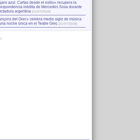
jaro azul. Cartas desde el exilio» recupera la
respondencia inédita de Mercedes Sosa durante
dictadura argentina
[21/07/2026]
nçons del Grec» celebra medio siglo de música
una noche única en el Teatre Grec
[21/07/2026]
AD