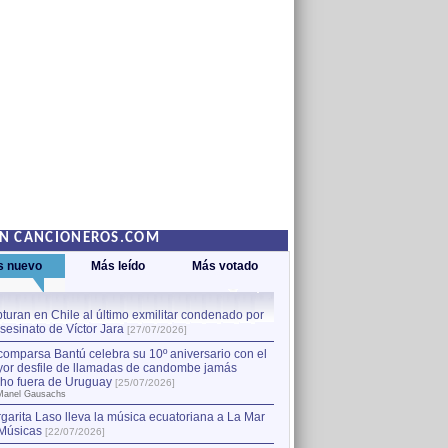
EN CANCIONEROS.COM
s nuevo
Más leído
Más votado
turan en Chile al último exmilitar condenado por
La comparsa Bantú celebra s
asesinato de Víctor Jara
mayor desfile de llamadas
1
[27/07/2026]
hecho fuera de Uruguay
[25
comparsa Bantú celebra su 10º aniversario con el
por Manel Gausachs
or desfile de llamadas de candombe jamás
Capturan en Chile al último
2
ho fuera de Uruguay
[25/07/2026]
el asesinato de Víctor Jara
[
Manel Gausachs
garita Laso lleva la música ecuatoriana a La Mar
Margarita Laso lleva la mús
3
Músicas
de Músicas
[22/07/2026]
[22/07/2026]