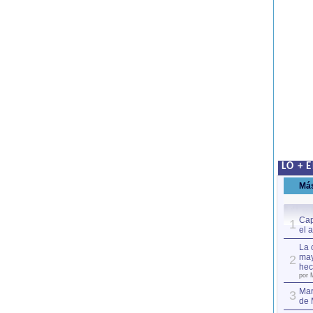
LO + 
Má
Cap
1
el 
La 
may
2
hec
por 
Mar
3
de 