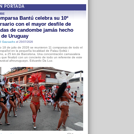
EN PORTADA
MBE
mparsa Bantú celebra su 10º
rsario con el mayor desfile de
adas de candombe jamás hecho
a de Uruguay
l Gausachs
el 25/07/2026
o 18 de julio de 2026 se reunieron 11 comparsas de todo el
o español en la pequeña localidad de Palau-Solità i
s, a 25 km de Barcelona. Una concentración carnavalera
 que finalizó con un concierto de todo un referente de este
usical afrouruguayo, Eduardo Da Luz.