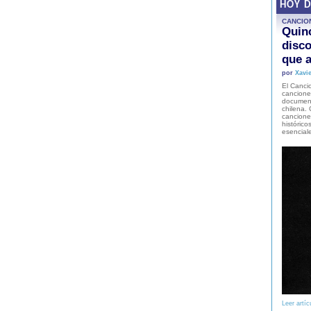
HOY 
CANCIO
Quinc
disco
que a
por
Xavie
El Cancio
cancione
document
chilena. 
canciones
histórico
esencial
Leer artíc