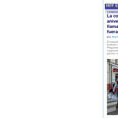
HOY 
CANDO
La co
anive
llam
fuer
por
Mane
El pasad
territori
Plegaman
uruguaya
género m