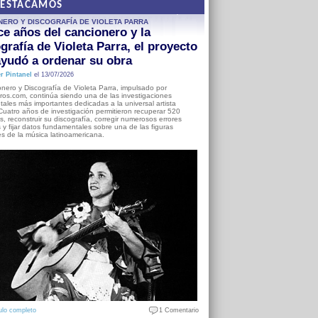
DESTACAMOS
NERO Y DISCOGRAFÍA DE VIOLETA PARRA
e años del cancionero y la
grafía de Violeta Parra, el proyecto
yudó a ordenar su obra
r Pintanel
el 13/07/2026
nero y Discografía de Violeta Parra, impulsado por
ros.com, continúa siendo una de las investigaciones
ales más importantes dedicadas a la universal artista
Cuatro años de investigación permitieron recuperar 520
, reconstruir su discografía, corregir numerosos errores
s y fijar datos fundamentales sobre una de las figuras
es de la música latinoamericana.
ulo completo
1 Comentario