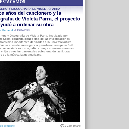
DESTACAMOS
NERO Y DISCOGRAFÍA DE VIOLETA PARRA
e años del cancionero y la
grafía de Violeta Parra, el proyecto
yudó a ordenar su obra
r Pintanel
el 13/07/2026
nero y Discografía de Violeta Parra, impulsado por
ros.com, continúa siendo una de las investigaciones
ales más importantes dedicadas a la universal artista
Cuatro años de investigación permitieron recuperar 520
, reconstruir su discografía, corregir numerosos errores
s y fijar datos fundamentales sobre una de las figuras
es de la música latinoamericana.
ulo completo
1 Comentario