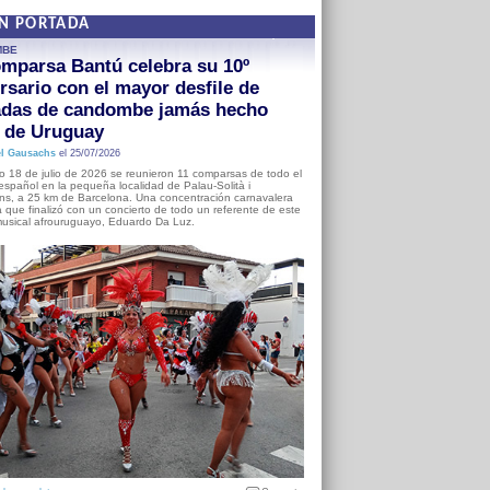
EN PORTADA
MBE
mparsa Bantú celebra su 10º
rsario con el mayor desfile de
adas de candombe jamás hecho
a de Uruguay
l Gausachs
el 25/07/2026
o 18 de julio de 2026 se reunieron 11 comparsas de todo el
o español en la pequeña localidad de Palau-Solità i
s, a 25 km de Barcelona. Una concentración carnavalera
 que finalizó con un concierto de todo un referente de este
usical afrouruguayo, Eduardo Da Luz.