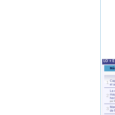
LO + 
Má
Cap
1
el 
La 
may
2
hec
por 
Mar
3
de 