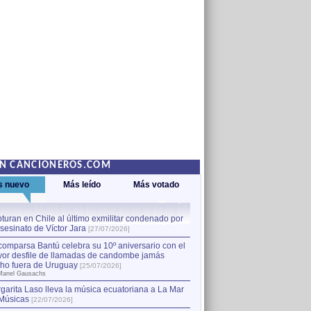
EN CANCIONEROS.COM
s nuevo
Más leído
Más votado
turan en Chile al último exmilitar condenado por
La comparsa Bantú celebra s
asesinato de Víctor Jara
mayor desfile de llamadas
1
[27/07/2026]
hecho fuera de Uruguay
[25
comparsa Bantú celebra su 10º aniversario con el
por Manel Gausachs
or desfile de llamadas de candombe jamás
Capturan en Chile al último
2
ho fuera de Uruguay
[25/07/2026]
el asesinato de Víctor Jara
[
Manel Gausachs
garita Laso lleva la música ecuatoriana a La Mar
Músicas
[22/07/2026]