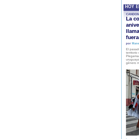
HOY 
CANDO
La co
anive
llam
fuer
por
Mane
El pasad
territori
Plegaman
uruguaya
género m