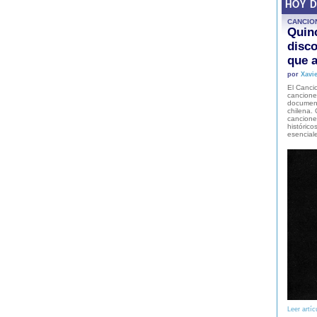
HOY 
CANCIO
Quinc
disco
que a
por
Xavie
El Cancio
cancione
document
chilena. 
canciones
histórico
esencial
Leer artíc