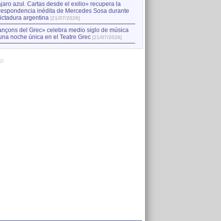
jaro azul. Cartas desde el exilio» recupera la
respondencia inédita de Mercedes Sosa durante
dictadura argentina
[21/07/2026]
nçons del Grec» celebra medio siglo de música
una noche única en el Teatre Grec
[21/07/2026]
AD