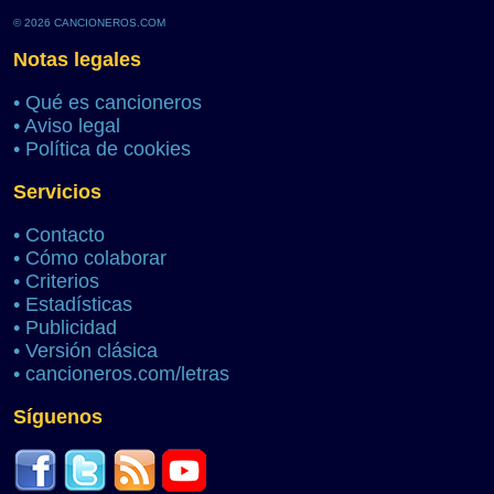
© 2026 CANCIONEROS.COM
Notas legales
•
Qué es cancioneros
•
Aviso legal
•
Política de cookies
Servicios
•
Contacto
•
Cómo colaborar
•
Criterios
•
Estadísticas
•
Publicidad
•
Versión clásica
•
cancioneros.com/letras
Síguenos