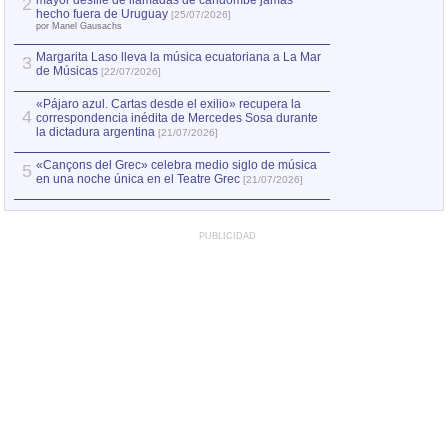
mayor desfile de llamadas de candombe jamás
2
hecho fuera de Uruguay
[25/07/2026]
por Manel Gausachs
Margarita Laso lleva la música ecuatoriana a La Mar
3
de Músicas
[22/07/2026]
«Pájaro azul. Cartas desde el exilio» recupera la
4
correspondencia inédita de Mercedes Sosa durante
la dictadura argentina
[21/07/2026]
«Cançons del Grec» celebra medio siglo de música
5
en una noche única en el Teatre Grec
[21/07/2026]
PUBLICIDAD