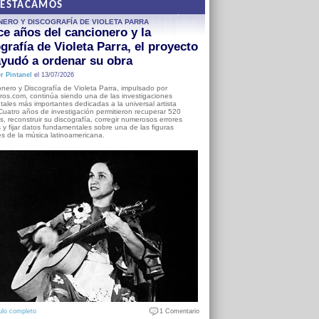
DESTACAMOS
NERO Y DISCOGRAFÍA DE VIOLETA PARRA
e años del cancionero y la
grafía de Violeta Parra, el proyecto
yudó a ordenar su obra
r Pintanel
el 13/07/2026
nero y Discografía de Violeta Parra, impulsado por
ros.com, continúa siendo una de las investigaciones
ales más importantes dedicadas a la universal artista
Cuatro años de investigación permitieron recuperar 520
, reconstruir su discografía, corregir numerosos errores
s y fijar datos fundamentales sobre una de las figuras
es de la música latinoamericana.
ulo completo
1 Comentario