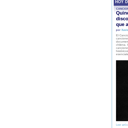
HOY 
CANCIO
Quinc
disco
que a
por
Xavie
El Cancio
cancione
document
chilena. 
canciones
histórico
esencial
Leer artíc