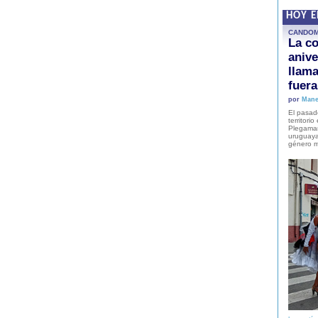
HOY 
CANDO
La co
anive
llam
fuer
por
Mane
El pasad
territori
Plegaman
uruguaya
género m