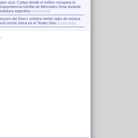
jaro azul. Cartas desde el exilio» recupera la
respondencia inédita de Mercedes Sosa durante
dictadura argentina
[21/07/2026]
nçons del Grec» celebra medio siglo de música
una noche única en el Teatre Grec
[21/07/2026]
AD