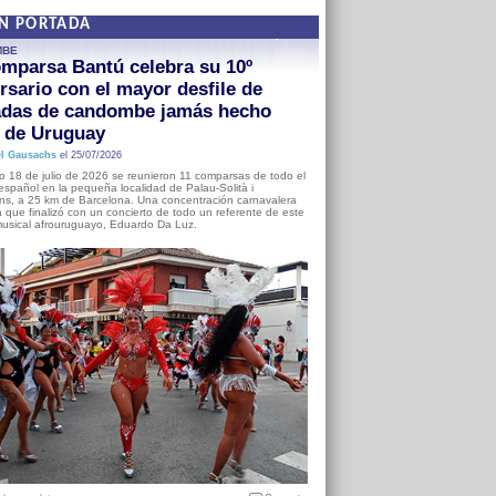
EN PORTADA
MBE
mparsa Bantú celebra su 10º
rsario con el mayor desfile de
adas de candombe jamás hecho
a de Uruguay
l Gausachs
el 25/07/2026
o 18 de julio de 2026 se reunieron 11 comparsas de todo el
o español en la pequeña localidad de Palau-Solità i
s, a 25 km de Barcelona. Una concentración carnavalera
 que finalizó con un concierto de todo un referente de este
usical afrouruguayo, Eduardo Da Luz.