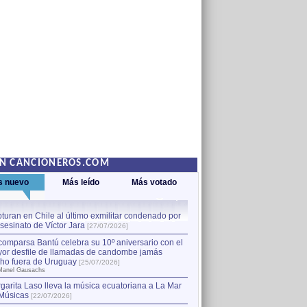
EN CANCIONEROS.COM
s nuevo
Más leído
Más votado
turan en Chile al último exmilitar condenado por
La comparsa Bantú celebra s
asesinato de Víctor Jara
mayor desfile de llamadas
1
[27/07/2026]
hecho fuera de Uruguay
[25
comparsa Bantú celebra su 10º aniversario con el
por Manel Gausachs
or desfile de llamadas de candombe jamás
Capturan en Chile al último
2
ho fuera de Uruguay
[25/07/2026]
el asesinato de Víctor Jara
[
Manel Gausachs
garita Laso lleva la música ecuatoriana a La Mar
Margarita Laso lleva la mús
3
Músicas
de Músicas
[22/07/2026]
[22/07/2026]