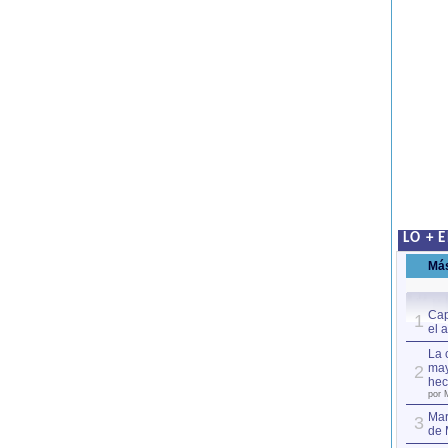
LO + 
Má
Cap
1
el 
La 
may
2
hec
por 
Mar
3
de 