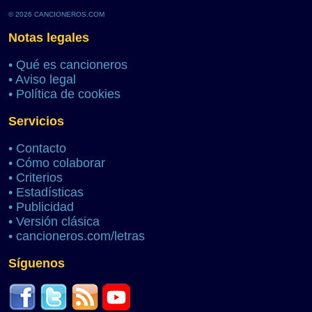
© 2026 CANCIONEROS.COM
Notas legales
•
Qué es cancioneros
•
Aviso legal
•
Política de cookies
Servicios
•
Contacto
•
Cómo colaborar
•
Criterios
•
Estadísticas
•
Publicidad
•
Versión clásica
•
cancioneros.com/letras
Síguenos