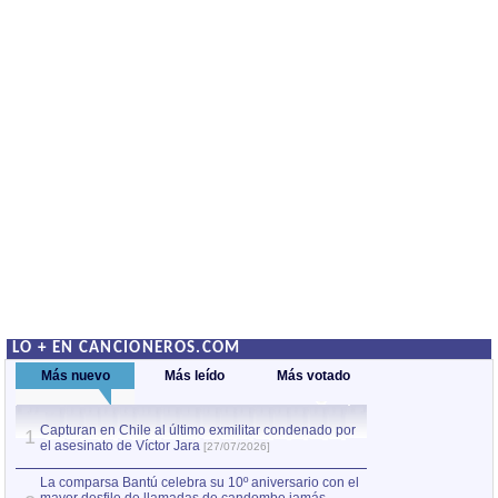
LO + EN CANCIONEROS.COM
Más nuevo
Más leído
Más votado
Capturan en Chile al último exmilitar condenado por
La comparsa Bantú
1
el asesinato de Víctor Jara
mayor desfile de
1
[27/07/2026]
hecho fuera de U
por Manel Gausachs
La comparsa Bantú celebra su 10º aniversario con el