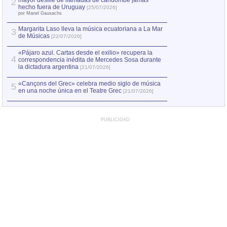
mayor desfile de llamadas de candombe jamás
2
Capturan en Chile
2
hecho fuera de Uruguay
[25/07/2026]
el asesinato de Ví
por Manel Gausachs
Margarita Laso lleva la música ecuatoriana a La Mar
3
de Músicas
[22/07/2026]
«Pájaro azul. Cartas desde el exilio» recupera la
4
correspondencia inédita de Mercedes Sosa durante
la dictadura argentina
[21/07/2026]
«Cançons del Grec» celebra medio siglo de música
5
en una noche única en el Teatre Grec
[21/07/2026]
PUBLICIDAD