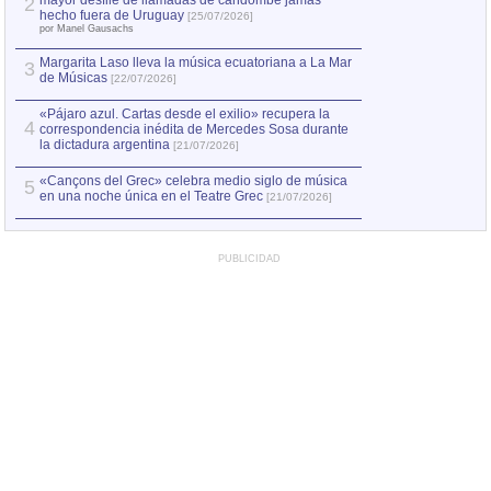
mayor desfile de llamadas de candombe jamás
2
hecho fuera de Uruguay
[25/07/2026]
por Manel Gausachs
Margarita Laso lleva la música ecuatoriana a La Mar
3
de Músicas
[22/07/2026]
«Pájaro azul. Cartas desde el exilio» recupera la
4
correspondencia inédita de Mercedes Sosa durante
la dictadura argentina
[21/07/2026]
«Cançons del Grec» celebra medio siglo de música
5
en una noche única en el Teatre Grec
[21/07/2026]
PUBLICIDAD