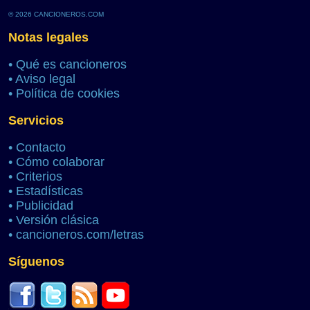
© 2026 CANCIONEROS.COM
Notas legales
•
Qué es cancioneros
•
Aviso legal
•
Política de cookies
Servicios
•
Contacto
•
Cómo colaborar
•
Criterios
•
Estadísticas
•
Publicidad
•
Versión clásica
•
cancioneros.com/letras
Síguenos